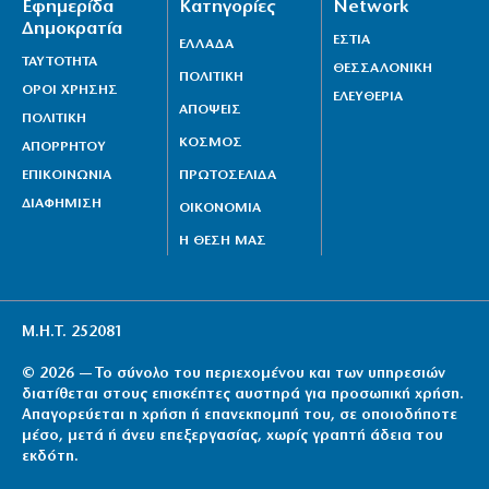
Εφημερίδα
Κατηγορίες
Network
Δημοκρατία
ΕΣΤΙΑ
ΕΛΛΑΔΑ
ΤΑΥΤΟΤΗΤΑ
ΘΕΣΣΑΛΟΝΙΚΗ
ΠΟΛΙΤΙΚΗ
ΟΡΟΙ ΧΡΗΣΗΣ
ΕΛΕΥΘΕΡΙΑ
ΑΠΟΨΕΙΣ
ΠΟΛΙΤΙΚΗ
ΚΟΣΜΟΣ
ΑΠΟΡΡΗΤΟΥ
ΕΠΙΚΟΙΝΩΝΙΑ
ΠΡΩΤΟΣΕΛΙΔΑ
ΔΙΑΦΗΜΙΣΗ
ΟΙΚΟΝΟΜΙΑ
Η ΘΕΣΗ ΜΑΣ
Μ.Η.Τ. 252081
© 2026 — Το σύνολο του περιεχομένου και των υπηρεσιών
διατίθεται στους επισκέπτες αυστηρά για προσωπική χρήση.
Απαγορεύεται η χρήση ή επανεκπομπή του, σε οποιοδήποτε
μέσο, μετά ή άνευ επεξεργασίας, χωρίς γραπτή άδεια του
εκδότη.