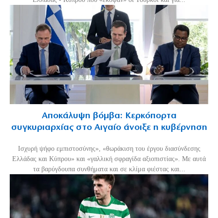
Αποκάλυψη βόμβα: Κερκόπορτα
συγκυριαρχίας στο Αιγαίο άνοιξε η κυβέρνηση
Ισχυρή ψήφο εμπιστοσύνης», «θωράκιση του έργου διασύνδεσης
Ελλάδας και Κύπρου» και «γαλλική σφραγίδα αξιοπιστίας». Με αυτά
τα βαρύγδουπα συνθήματα και σε κλίμα φιέστας και...