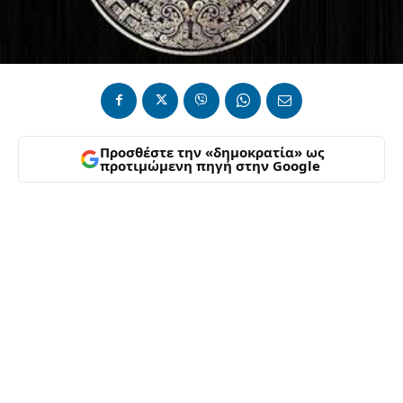
Προσθέστε την «δημοκρατία» ως
προτιμώμενη πηγή στην Google