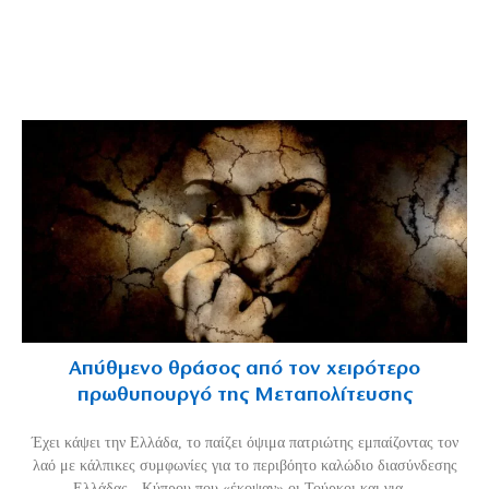
Απύθμενο θράσος από τον χειρότερο
πρωθυπουργό της Μεταπολίτευσης
Έχει κάψει την Ελλάδα, το παίζει όψιμα πατριώτης εμπαίζοντας τον
λαό με κάλπικες συμφωνίες για το περιβόητο καλώδιο διασύνδεσης
Ελλάδας - Κύπρου που «έκοψαν» οι Τούρκοι και για...