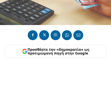
Προσθέστε την «δημοκρατία» ως
προτιμώμενη πηγή στην Google