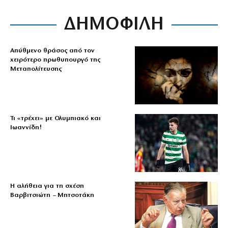
ΔΗΜΟΦΙΛΗ
Απύθμενο θράσος από τον
χειρότερο πρωθυπουργό της
Μεταπολίτευσης
Τι «τρέχει» με Ολυμπιακό και
Ιωαννίδη!
Η αλήθεια για τη σχέση
Βαρβιτσιώτη – Μητσοτάκη