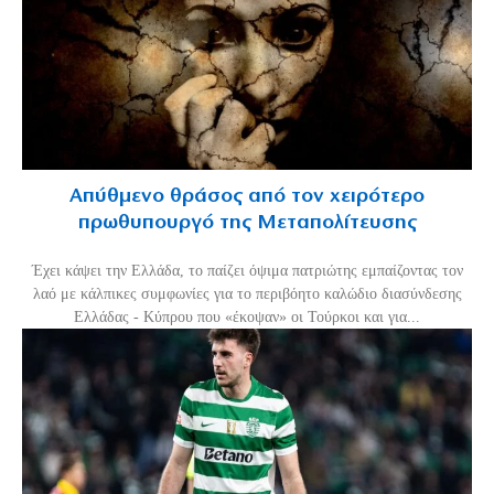
Απύθμενο θράσος από τον χειρότερο
πρωθυπουργό της Μεταπολίτευσης
Έχει κάψει την Ελλάδα, το παίζει όψιμα πατριώτης εμπαίζοντας τον
λαό με κάλπικες συμφωνίες για το περιβόητο καλώδιο διασύνδεσης
Ελλάδας - Κύπρου που «έκοψαν» οι Τούρκοι και για...