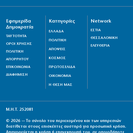
Εφημερίδα
Κατηγορίες
Network
Δημοκρατία
ΕΣΤΙΑ
ΕΛΛΑΔΑ
ΤΑΥΤΟΤΗΤΑ
ΘΕΣΣΑΛΟΝΙΚΗ
ΠΟΛΙΤΙΚΗ
ΟΡΟΙ ΧΡΗΣΗΣ
ΕΛΕΥΘΕΡΙΑ
ΑΠΟΨΕΙΣ
ΠΟΛΙΤΙΚΗ
ΚΟΣΜΟΣ
ΑΠΟΡΡΗΤΟΥ
ΕΠΙΚΟΙΝΩΝΙΑ
ΠΡΩΤΟΣΕΛΙΔΑ
ΔΙΑΦΗΜΙΣΗ
ΟΙΚΟΝΟΜΙΑ
Η ΘΕΣΗ ΜΑΣ
Μ.Η.Τ. 252081
© 2026 — Το σύνολο του περιεχομένου και των υπηρεσιών
διατίθεται στους επισκέπτες αυστηρά για προσωπική χρήση.
Απαγορεύεται η χρήση ή επανεκπομπή του, σε οποιοδήποτε