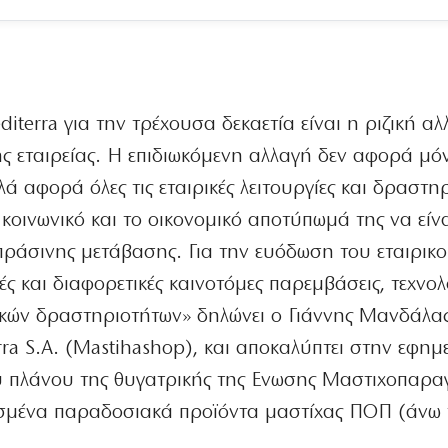
iterra για την τρέχουσα δεκαετία είναι η ριζική α
 εταιρείας. Η επιδιωκόμενη αλλαγή δεν αφορά μόν
λά αφορά όλες τις εταιρικές λειτουργίες και δραστηρ
 κοινωνικό και το οικονομικό αποτύπωμά της να είν
ς πράσινης μετάβασης. Για την ευόδωση του εταιρικ
ς και διαφορετικές καινοτόμες παρεμβάσεις, τεχνολο
ρικών δραστηριοτήτων» δηλώνει ο Γιάννης Μανδάλας
ra S.A. (Mastihashop), και αποκαλύπτει στην εφημ
ου πλάνου της θυγατρικής της Ενωσης Μαστιχοπαρ
μισμένα παραδοσιακά προϊόντα μαστίχας ΠΟΠ (άνω