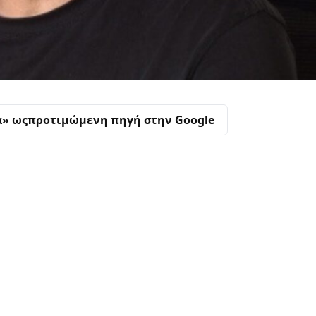
α» ως
προτιμώμενη πηγή στην Google