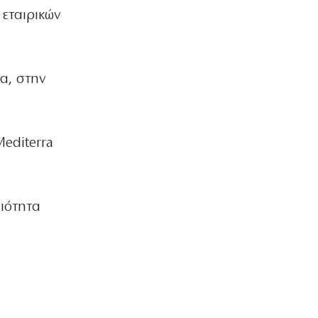
ΕΛΛΑΔΑ
 εταιρικών
Στο Α΄ Νεκροταφείο το ετήσιο
μνημόσυνο της κόρης του Αντώνη
Σαμαρά
7|08|2026 | 10:59
α, στην
ΑΘΛΗΤΙΚΑ
Ο Ολυμπιακός έχει κυκλώσει τους
στόχους για την ενίσχυσή του ώστε
να κλείσει τα κενά
Mediterra
7|08|2026 | 10:50
.
ΠΟΛΙΤΙΚΗ
Επικοινωνιακές μαγκιές Άδωνι μπας και
ιότητα
αλλάξει την… καμένη ατζέντα
7|08|2026 | 10:35
ΟΙΚΟΝΟΜΙΑ
«Φωτιά» η βενζίνη, ακριβότερο και το
diesel: Οι νέες τιμές ανά περιοχή
7|08|2026 | 10:33