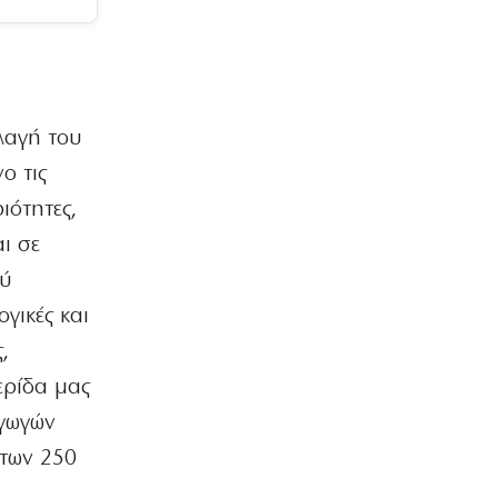
ΕΛΛΑΔΑ
Ιός Δυτικού Νείλου: «Η Αττική είναι
στο ”κόκκινο”», λέει ο ΕΟΔΥ
7|08|2026 | 12:05
ΕΛΛΑΔΑ
λλαγή του
Ντέμης Χασάμπης: Παιδί-θαύμα του ΑΙ
το νέο αστέρι της Google
ο τις
7|08|2026 | 12:00
ιότητες,
LIFE
αι σε
Με γαλανόλευκο μπικίνι η Μαρία
ού
Μενούνος αποχαιρέτησε το ελληνικό
καλοκαίρι
γικές και
7|08|2026 | 12:00
,
ΕΛΛΑΔΑ
ερίδα μας
Μητέρα και γιος νεκροί σε τροχαίο
αγωγών
στις Σέρρες
7|08|2026 | 11:54
 των 250
ΚΟΣΜΟΣ