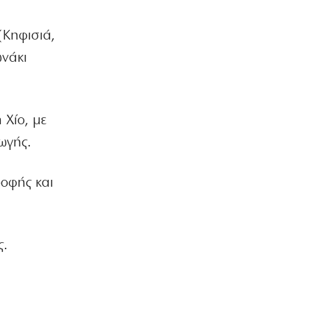
διευθυντής του ΔΕΔΔΗΕ για τις
εκρήξεις στο ΚΥΤ Αράχθου
(Κηφισιά,
7|08|2026 | 11:27
ωνάκι
LIFE
Δεν θα πιστέψετε ποιος είναι ο
πασίγνωστος ηθοποιός της
φωτογραφίας
 Χίο, με
7|08|2026 | 11:19
ωγής.
ΕΛΛΑΔΑ
Σεισμός «ταρακούνησε» τη Ρόδο –
οφής και
Πού είναι το επίκεντρο
7|08|2026 | 11:11
ΑΘΛΗΤΙΚΑ
Στίβος: Ασημένιο στο μήκος για την
ς.
Έβελυν Μητροπούλου στο Παγκόσμιο
Κ20! (βίντεο)
7|08|2026 | 10:59