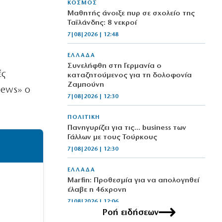
ΚΟΣΜΟΣ
Μαθητής άνοιξε πυρ σε σχολείο της
Ταϊλάνδης: 8 νεκροί
7|08|2026 | 12:48
ΕΛΛΑΔΑ
Συνελήφθη στη Γερμανία ο
ές
καταζητούμενος για τη δολοφονία
Ζαμπούνη
news» ο
7|08|2026 | 12:30
ΠΟΛΙΤΙΚΗ
Πανηγυρίζει για τις… business των
Γάλλων με τους Τούρκους
7|08|2026 | 12:30
ΕΛΛΑΔΑ
Marfin: Προθεσμία για να απολογηθεί
έλαβε η 46χρονη
7|08|2026 | 12:06
Ροή ειδήσεων