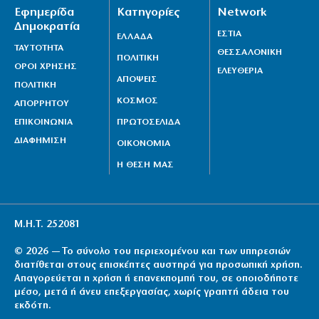
Εφημερίδα
Κατηγορίες
Network
Δημοκρατία
ΕΣΤΙΑ
ΕΛΛΑΔΑ
ΤΑΥΤΟΤΗΤΑ
ΘΕΣΣΑΛΟΝΙΚΗ
ΠΟΛΙΤΙΚΗ
ΟΡΟΙ ΧΡΗΣΗΣ
ΕΛΕΥΘΕΡΙΑ
ΑΠΟΨΕΙΣ
ΠΟΛΙΤΙΚΗ
ΚΟΣΜΟΣ
ΑΠΟΡΡΗΤΟΥ
ΕΠΙΚΟΙΝΩΝΙΑ
ΠΡΩΤΟΣΕΛΙΔΑ
ΔΙΑΦΗΜΙΣΗ
ΟΙΚΟΝΟΜΙΑ
Η ΘΕΣΗ ΜΑΣ
Μ.Η.Τ. 252081
© 2026 — Το σύνολο του περιεχομένου και των υπηρεσιών
διατίθεται στους επισκέπτες αυστηρά για προσωπική χρήση.
Απαγορεύεται η χρήση ή επανεκπομπή του, σε οποιοδήποτε
μέσο, μετά ή άνευ επεξεργασίας, χωρίς γραπτή άδεια του
εκδότη.