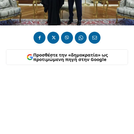
Προσθέστε την «δημοκρατία» ως
προτιμώμενη πηγή στην Google