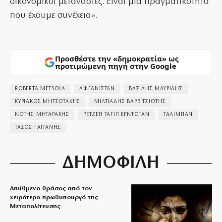
οικονομικοί μετανάστες. Είναι μια πραγματικότητα
που έχουμε συνέχεια».
Προσθέστε την «δημοκρατία» ως
προτιμώμενη πηγή στην Google
ROBERTA METSOLA
ΑΦΓΑΝΙΣΤΑΝ
ΒΑΣΙΛΗΣ ΜΑΥΡΙΔΗΣ
ΚΥΡΙΑΚΟΣ ΜΗΤΣΟΤΑΚΗΣ
ΜΙΛΤΙΑΔΗΣ ΒΑΡΒΙΤΣΙΩΤΗΣ
ΝΟΤΗΣ ΜΗΤΑΡΑΚΗΣ
ΡΕΤΖΕΠ ΤΑΓΙΠ ΕΡΝΤΟΓΑΝ
ΤΑΛΙΜΠΑΝ
ΤΑΣΟΣ ΓΑΙΤΑΝΗΣ
ΔΗΜΟΦΙΛΗ
Απύθμενο θράσος από τον
χειρότερο πρωθυπουργό της
Μεταπολίτευσης