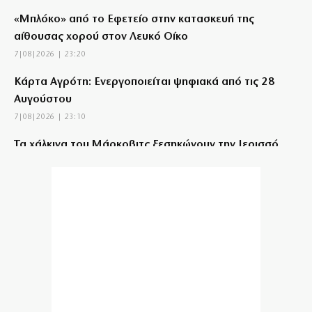
«Μπλόκο» από το Εφετείο στην κατασκευή της
αίθουσας χορού στον Λευκό Οίκο
7|08|2026 | 23:20
Κάρτα Αγρότη: Ενεργοποιείται ψηφιακά από τις 28
Αυγούστου
7|08|2026 | 23:10
Τα χάλκινα του Μάρκοβιτς ξεσηκώνουν την Ιερισσό
7|08|2026 | 23:00
Σύλληψη τριών ατόμων για εισαγωγή και διακίνηση 18
κιλών SKUNK
7|08|2026 | 22:50
Γιατί η Ευρώπη παραμένει ευάλωτη στο φυσικό αέριο
7|08|2026 | 22:40
Πτήση Ryanair: Νέα δεδομένα και αγωγές για το