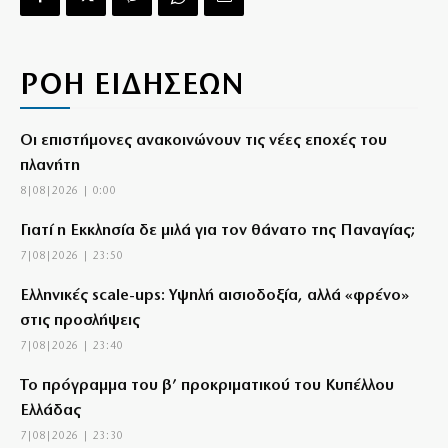
ΡΟΗ ΕΙΔΗΣΕΩΝ
Οι επιστήμονες ανακοινώνουν τις νέες εποχές του
πλανήτη
8|08|2026 | 0:00
Γιατί η Εκκλησία δε μιλά για τον θάνατο της Παναγίας;
7|08|2026 | 23:50
Ελληνικές scale-ups: Υψηλή αισιοδοξία, αλλά «φρένο»
στις προσλήψεις
7|08|2026 | 23:40
Το πρόγραμμα του β’ προκριματικού του Κυπέλλου
Ελλάδας
7|08|2026 | 23:30