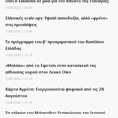
Γιατί η Εκκλησία δε μιλά για τον θάνατο της Παναγίας;
7|08|2026 | 23:50
Ελληνικές scale-ups: Υψηλή αισιοδοξία, αλλά «φρένο»
στις προσλήψεις
7|08|2026 | 23:40
Το πρόγραμμα του β’ προκριματικού του Κυπέλλου
Ελλάδας
7|08|2026 | 23:30
«Μπλόκο» από το Εφετείο στην κατασκευή της
αίθουσας χορού στον Λευκό Οίκο
7|08|2026 | 23:20
Κάρτα Αγρότη: Ενεργοποιείται ψηφιακά από τις 28
Αυγούστου
7|08|2026 | 23:10
Τα χάλκινα του Μάρκοβιτς ξεσηκώνουν την Ιερισσό