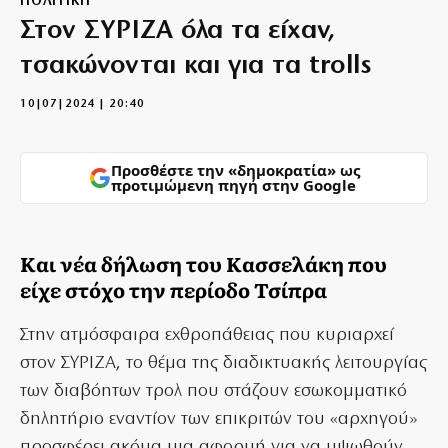
ΠΟΛΙΤΙΚΗ
Στον ΣΥΡΙΖΑ όλα τα είχαν,
τσακώνονται και για τα trolls
10|07|2024 | 20:40
Προσθέστε την «δημοκρατία» ως
προτιμώμενη πηγή στην Google
Και νέα δήλωση του Κασσελάκη που
είχε στόχο την περίοδο Τσίπρα
Στην ατμόσφαιρα εχθροπάθειας που κυριαρχεί
στον ΣΥΡΙΖΑ, το θέμα της διαδικτυακής λειτουργίας
των διαβόητων τρολ που στάζουν εσωκομματικό
δηλητήριο εναντίον των επικριτών του «αρχηγού»
προσφέρει ακόμα μια αφορμή για να υψωθούν