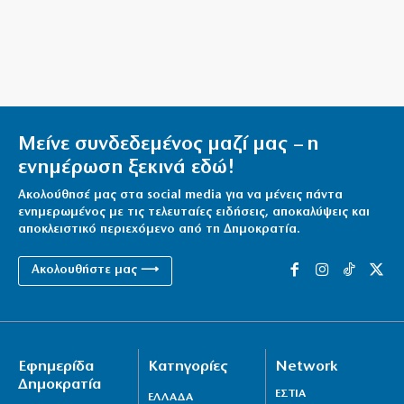
Μεταναστευτικό, φωτιές και κυβερνητική διαχείριση
7|08|2026 | 21:30
Χανιά: Αναστέλλονται τα τακτικά ραντεβού
αγγειοχειρουργού λόγω κλοπής
7|08|2026 | 21:20
Μείνε συνδεδεμένος μαζί μας – η
Εμφύλιος στις λαϊκές αγορές
ενημέρωση ξεκινά εδώ!
7|08|2026 | 21:10
Ακολούθησέ μας στα social media για να μένεις πάντα
ενημερωμένος με τις τελευταίες ειδήσεις, αποκαλύψεις και
αποκλειστικό περιεχόμενο από τη Δημοκρατία.
Ακολουθήστε μας ⟶
Εφημερίδα
Κατηγορίες
Network
Δημοκρατία
ΕΣΤΙΑ
ΕΛΛΑΔΑ