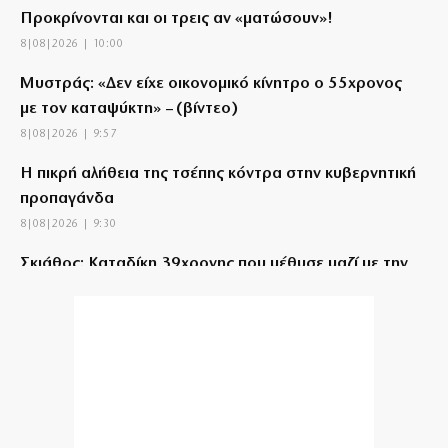
Προκρίνονται και οι τρεις αν «ματώσουν»!
8|08|2026 | 10:00
Μυστράς: «Δεν είχε οικονομικό κίνητρο ο 55χρονος
με τον καταψύκτη» – (βίντεο)
8|08|2026 | 9:57
Η πικρή αλήθεια της τσέπης κόντρα στην κυβερνητική
προπαγάνδα
8|08|2026 | 9:30
Σκιάθος: Καταδίκη 39χρονης που μέθυσε μαζί με την
ανήλικη κόρη της
8|08|2026 | 9:25
Στο κατακόρυφο η αυγουστιάτικη έξοδος:
«Βουλιάζουν» τα λιμάνια
8|08|2026 | 9:00
Ο Μητσοτάκης έπιασε πάτο με το… σπαθί του!