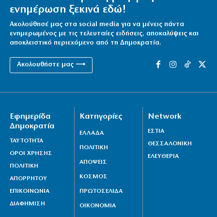
Αυγούστου
ενημέρωση ξεκινά εδώ!
7|08|2026 | 23:10
Ακολούθησέ μας στα social media για να μένεις πάντα
ενημερωμένος με τις τελευταίες ειδήσεις, αποκαλύψεις και
αποκλειστικό περιεχόμενο από τη Δημοκρατία.
Ακολουθήστε μας ⟶
Εφημερίδα
Κατηγορίες
Network
Δημοκρατία
ΕΣΤΙΑ
ΕΛΛΑΔΑ
ΤΑΥΤΟΤΗΤΑ
ΘΕΣΣΑΛΟΝΙΚΗ
ΠΟΛΙΤΙΚΗ
ΟΡΟΙ ΧΡΗΣΗΣ
ΕΛΕΥΘΕΡΙΑ
ΑΠΟΨΕΙΣ
ΠΟΛΙΤΙΚΗ
ΚΟΣΜΟΣ
ΑΠΟΡΡΗΤΟΥ
ΕΠΙΚΟΙΝΩΝΙΑ
ΠΡΩΤΟΣΕΛΙΔΑ
ΔΙΑΦΗΜΙΣΗ
ΟΙΚΟΝΟΜΙΑ