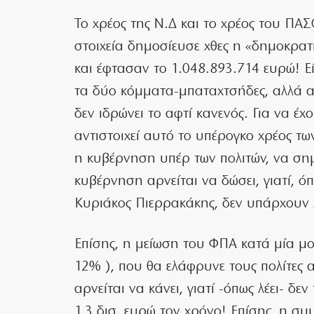
Το χρέος της Ν.Δ και το χρέος του ΠΑΣ
στοιχεία δημοσίευσε χθες η «δημοκρατ
και έφτασαν το 1.048.893.714 ευρώ!
Ε
τα δύο κόμματα-μπαταχτσήδες, αλλά αυ
δεν ιδρώνει το αφτί κανενός. Για να έχ
αντιστοιχεί αυτό το υπέρογκο χρέος τ
η κυβέρνηση υπέρ των πολιτών, να σημ
κυβέρνηση αρνείται να δώσει, γιατί, ό
Κυριάκος Πιερρακάκης, δεν υπάρχουν χ
Επίσης, η μείωση του ΦΠΑ κατά μία μ
12% ), που θα ελάφρυνε τους πολίτες 
αρνείται να κάνει, γιατί -όπως λέει- δεν
1,3 δισ. ευρώ τον χρόνο! Επίσης, η συ