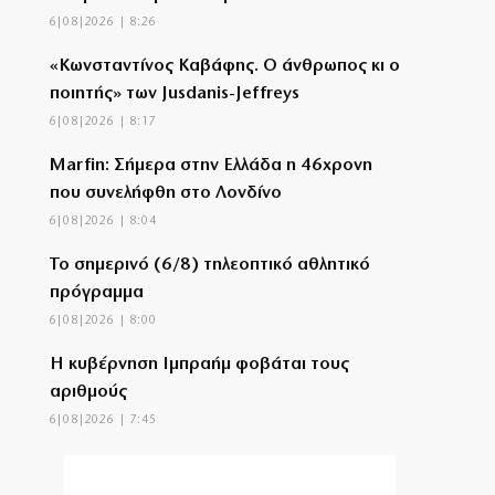
6|08|2026 | 8:26
«Κωνσταντίνος Καβάφης. Ο άνθρωπος κι ο
ποιητής» των Jusdanis-Jeffreys
6|08|2026 | 8:17
Marfin: Σήμερα στην Ελλάδα η 46χρονη
που συνελήφθη στο Λονδίνο
6|08|2026 | 8:04
Το σημερινό (6/8) τηλεοπτικό αθλητικό
πρόγραμμα
6|08|2026 | 8:00
Η κυβέρνηση Ιμπραήμ φοβάται τους
αριθμούς
6|08|2026 | 7:45
Σε εξέλιξη μεγάλη φωτιά στην Ιεράπετρα –
Ήχησε το 112