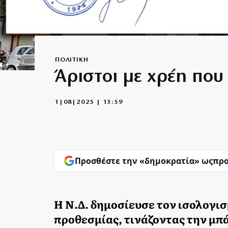
ΠΟΛΙΤΙΚΗ
Άριστοι με χρέη που
1|08|2025 | 13:59
Προσθέστε την «δημοκρατία» ως
προ
Η Ν.Δ. δημοσίευσε τον ισολογισ
προθεσμίας, τινάζοντας την μπ