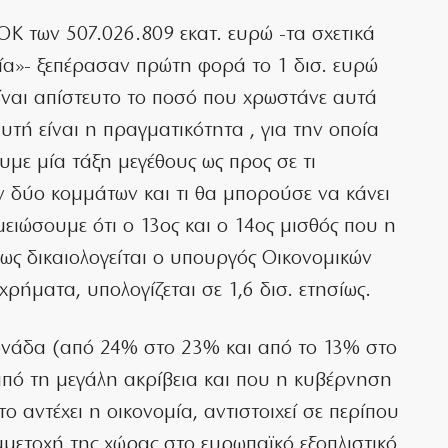
ΟΚ των 507.026.809 εκατ. ευρώ -τα σχετικά
ία»- ξεπέρασαν πρώτη φορά το 1 δισ. ευρώ
ίναι απίστευτο το ποσό που χρωστάνε αυτά
τή είναι η πραγματικότητα , για την οποία
ουμε μία τάξη μεγέθους ως προς σε τι
ων δύο κομμάτων και τι θα μπορούσε να κάνει
ειώσουμε ότι ο 13ος και ο 14ος μισθός που η
πως δικαιολογείται ο υπουργός Οικονομικών
ρήματα, υπολογίζεται σε 1,6 δισ. ετησίως.
ονάδα (από 24% στο 23% και από το 13% στο
από τη μεγάλη ακρίβεια και που η κυβέρνηση
 το αντέχει η οικονομία, αντιστοιχεί σε περίπου
μμετοχή της χώρας στο ευρωπαϊκό εξοπλιστικό