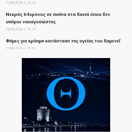
7|08|2026 | 15:20
Νεκρός 64χρονος σε πισίνα στα Χανιά όπου δεν
υπήρχε ναυαγοσώστης
7|08|2026 | 15:17
Φήμες για κρίσιμη κατάσταση της υγείας του Χαμενεΐ
7|08|2026 | 15:10
Οψιμη αποθέωση του Τραμπ από Γεωργιάδη και
Κυρανάκη
7|08|2026 | 15:00
Το Αιγαίο σε εταιρία με μπίζνες στην Τουρκία!
7|08|2026 | 14:53
ΣΥΡΙΖΑ: Η ρήτρα από μόνη της δεν μειώνει το κόστος
του ρεύματος
7|08|2026 | 14:50