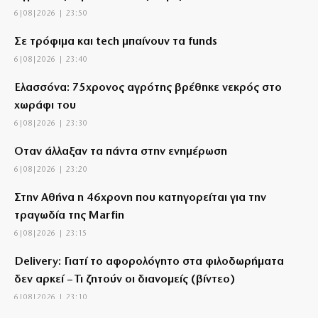
6|08|2026 | 23:50
Σε τρόφιμα και tech μπαίνουν τα funds
6|08|2026 | 23:40
Ελασσόνα: 75χρονος αγρότης βρέθηκε νεκρός στο
χωράφι του
6|08|2026 | 23:30
Όταν άλλαξαν τα πάντα στην ενημέρωση
6|08|2026 | 23:20
Στην Αθήνα η 46χρονη που κατηγορείται για την
τραγωδία της Marfin
6|08|2026 | 23:15
Delivery: Γιατί το αφορολόγητο στα φιλοδωρήματα
δεν αρκεί – Τι ζητούν οι διανομείς (βίντεο)
6|08|2026 | 23:10