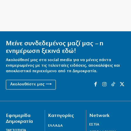
Ιταλία όπως… Μυστράς: 50χρονος έπαιρνε τη
σύνταξη της νεκρής μητέρας του
6|08|2026 | 21:35
Μείνε συνδεδεμένος μαζί μας – η
ενημέρωση ξεκινά εδώ!
Ακολούθησέ μας στα social media για να μένεις πάντα
ενημερωμένος με τις τελευταίες ειδήσεις, αποκαλύψεις και
αποκλειστικό περιεχόμενο από τη Δημοκρατία.
Ακολουθήστε μας ⟶
Εφημερίδα
Κατηγορίες
Network
Δημοκρατία
ΕΣΤΙΑ
ΕΛΛΑΔΑ
ΤΑΥΤΟΤΗΤΑ