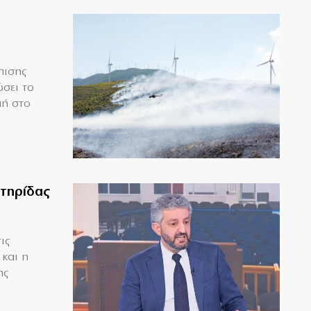
πισης
σει το
μή στο
ετηρίδας
ις
 και η
ης