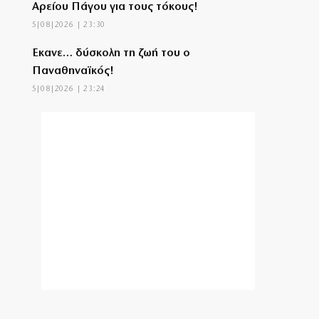
Αρείου Πάγου για τους τόκους!
5|08|2026 | 23:30
Έκανε… δύσκολη τη ζωή του ο
Παναθηναϊκός!
5|08|2026 | 23:24
Επιστολή ΤΕΕ προς ΓΑΙΟΣΕ για τον
Σιδηροδρομικό Σταθμό Λάρισας
5|08|2026 | 23:20
Τουρκία: Κατατέθηκε ν/σ για τερματισμό
της σύγκρουσης με τους Κούρδους
5|08|2026 | 23:10
«Θερμό» φθινόπωρο στο πεδίο των
πλειστηριασμών
5|08|2026 | 23:00
Σύμη: Τραγική κατάληξη για τον όγδοο