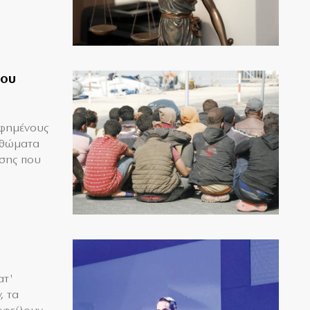
του
αφημένους
ρθώματα
ησης που
ατ'
, τα