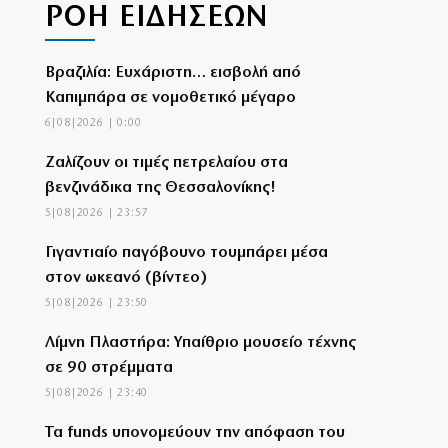
ΡΟΗ ΕΙΔΗΣΕΩΝ
Βραζιλία: Ευχάριστη… εισβολή από
Καπιμπάρα σε νομοθετικό μέγαρο
6|08|2026 | 0:00
Ζαλίζουν οι τιμές πετρελαίου στα
βενζινάδικα της Θεσσαλονίκης!
5|08|2026 | 23:57
Γιγαντιαίο παγόβουνο τουμπάρει μέσα
στον ωκεανό (βίντεο)
5|08|2026 | 23:50
Λίμνη Πλαστήρα: Υπαίθριο μουσείο τέχνης
σε 90 στρέμματα
5|08|2026 | 23:40
Τα funds υπονομεύουν την απόφαση του