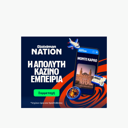
8|08|2026 | 11:15
Ο Ολυμπιακός αρχίζει συνεργασία με τον Ζοφρέ
Μονκαντά
8|08|2026 | 11:00
ΠΑΟΚ: Με αλλαγές στη ρεβάνς με την Αντερλεχτ για
την ανατροπή
8|08|2026 | 10:30
Οι πληρωμές από τον e-ΕΦΚΑ και τη ΔΥΠΑ έως τις 14
Αυγούστου
8|08|2026 | 10:16
Προκρίνονται και οι τρεις αν «ματώσουν»!
8|08|2026 | 10:00
Μυστράς: «Δεν είχε οικονομικό κίνητρο ο 55χρονος
με τον καταψύκτη» – (βίντεο)
8|08|2026 | 9:57