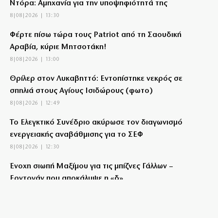
Ντόρα: Αμηχανία για την υποψηφιότητά της
8|08|2026 | 13:30
Φέρτε πίσω τώρα τους Patriot από τη Σαουδική
Αραβία, κύριε Μητσοτάκη!
8|08|2026 | 13:00
Θρίλερ στον Λυκαβηττό: Εντοπίστηκε νεκρός σε
σπηλιά στους Αγίους Ισιδώρους (φωτο)
8|08|2026 | 12:49
Το Ελεγκτικό Συνέδριο ακύρωσε τον διαγωνισμό
ενεργειακής αναβάθμισης για το ΣΕΦ
8|08|2026 | 12:30
Ένοχη σιωπή Μαξίμου για τις μπίζνες Γάλλων –
Ερντογάν που αποκάλυψε η «δ»
8|08|2026 | 12:30
Παναθηναϊκός: Με Λιβάι Γκαρσία για την πρόκριση