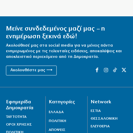
Η πικρή αλήθεια της τσέπης κόντρα στην κυβερνητική
προπαγάνδα
8|08|2026 | 9:30
Μείνε συνδεδεμένος μαζί μας – η
Σκιάθος: Καταδίκη 39χρονης που μέθυσε μαζί με την
ενημέρωση ξεκινά εδώ!
ανήλικη κόρη της
Ακολούθησέ μας στα social media για να μένεις πάντα
8|08|2026 | 9:25
ενημερωμένος με τις τελευταίες ειδήσεις, αποκαλύψεις και
αποκλειστικό περιεχόμενο από τη Δημοκρατία.
Ακολουθήστε μας ⟶
Εφημερίδα
Κατηγορίες
Network
Δημοκρατία
ΕΣΤΙΑ
ΕΛΛΑΔΑ
ΤΑΥΤΟΤΗΤΑ
ΘΕΣΣΑΛΟΝΙΚΗ
ΠΟΛΙΤΙΚΗ
ΟΡΟΙ ΧΡΗΣΗΣ
ΕΛΕΥΘΕΡΙΑ
ΑΠΟΨΕΙΣ
ΠΟΛΙΤΙΚΗ