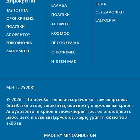
Δημοκρατία
ΕΣΤΙΑ
ΕΛΛΑΔΑ
ΤΑΥΤΟΤΗΤΑ
ΘΕΣΣΑΛΟΝΙΚΗ
ΠΟΛΙΤΙΚΗ
ΟΡΟΙ ΧΡΗΣΗΣ
ΕΛΕΥΘΕΡΙΑ
ΑΠΟΨΕΙΣ
ΠΟΛΙΤΙΚΗ
ΚΟΣΜΟΣ
ΑΠΟΡΡΗΤΟΥ
ΕΠΙΚΟΙΝΩΝΙΑ
ΠΡΩΤΟΣΕΛΙΔΑ
ΔΙΑΦΗΜΙΣΗ
ΟΙΚΟΝΟΜΙΑ
Η ΘΕΣΗ ΜΑΣ
Μ.Η.Τ. 252081
© 2026 — Το σύνολο του περιεχομένου και των υπηρεσιών
διατίθεται στους επισκέπτες αυστηρά για προσωπική χρήση.
Απαγορεύεται η χρήση ή επανεκπομπή του, σε οποιοδήποτε
μέσο, μετά ή άνευ επεξεργασίας, χωρίς γραπτή άδεια του
εκδότη.
MADE BY
MINOANDESIGN