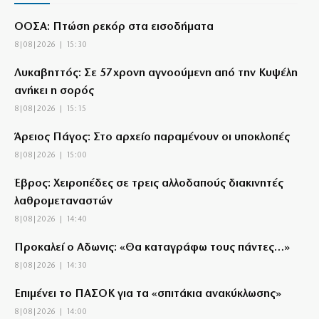
ΟΟΣΑ: Πτώση ρεκόρ στα εισοδήματα
8|08|2026 | 15:30
Λυκαβηττός: Σε 57χρονη αγνοούμενη από την Κυψέλη
ανήκει η σορός
8|08|2026 | 15:15
Άρειος Πάγος: Στο αρχείο παραμένουν οι υποκλοπές
8|08|2026 | 15:00
Έβρος: Χειροπέδες σε τρεις αλλοδαπούς διακινητές
λαθρομεταναστών
8|08|2026 | 14:40
Προκαλεί ο Αδωνις: «Θα καταγράφω τους πάντες…»
8|08|2026 | 14:30
Επιμένει το ΠΑΣΟΚ για τα «σπιτάκια ανακύκλωσης»
8|08|2026 | 14:00