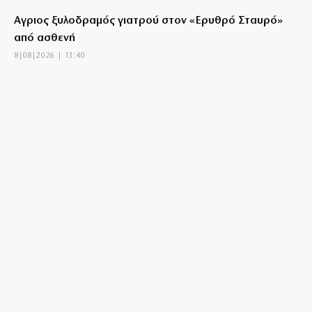
Αγριος ξυλοδραμός γιατρού στον «Ερυθρό Σταυρό»
από ασθενή
8|08|2026 | 13:40
Ντόρα: Αμηχανία για την υποψηφιότητά της
8|08|2026 | 13:30
Φέρτε πίσω τώρα τους Patriot από τη Σαουδική
Αραβία, κύριε Μητσοτάκη!
8|08|2026 | 13:00
Το Ελεγκτικό Συνέδριο ακύρωσε τον διαγωνισμό
ενεργειακής αναβάθμισης για το ΣΕΦ
8|08|2026 | 12:30
Ένοχη σιωπή Μαξίμου για τις μπίζνες Γάλλων –
Ερντογάν που αποκάλυψε η «δ»
8|08|2026 | 12:30