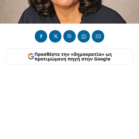
Προσθέστε την «δημοκρατία» ως
προτιμώμενη πηγή στην Google