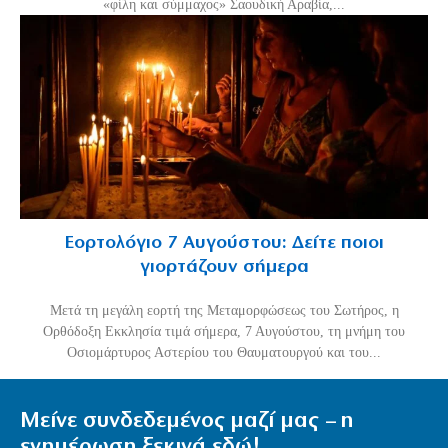
«φίλη και σύμμαχος» Σαουδική Αραβία,...
Εορτολόγιο 7 Αυγούστου: Δείτε ποιοι
γιορτάζουν σήμερα
Μετά τη μεγάλη εορτή της Μεταμορφώσεως του Σωτήρος, η
Ορθόδοξη Εκκλησία τιμά σήμερα, 7 Αυγούστου, τη μνήμη του
Οσιομάρτυρος Αστερίου του Θαυματουργού και του...
Μείνε συνδεδεμένος μαζί μας – η
ενημέρωση ξεκινά εδώ!