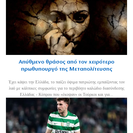
Απύθμενο θράσος από τον χειρότερο
πρωθυπουργό της Μεταπολίτευσης
Έχει κάψει την Ελλάδα, το παίζει όψιμα πατριώτης εμπαίζοντας τον
λαό με κάλπικες συμφωνίες για το περιβόητο καλώδιο διασύνδεσης
Ελλάδας - Κύπρου που «έκοψαν» οι Τούρκοι και για...