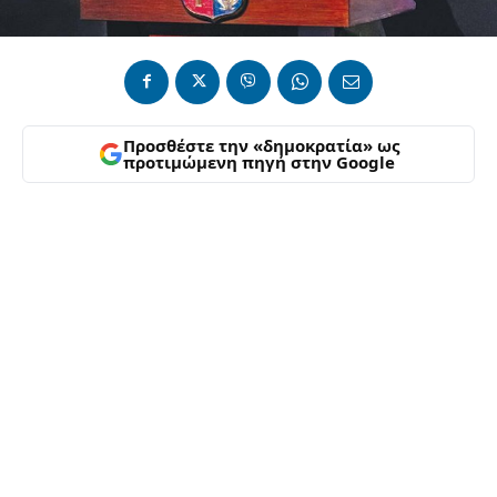
Προσθέστε την «δημοκρατία» ως
προτιμώμενη πηγή στην Google