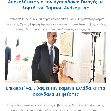
Αποκαλύψεις για την Αγαπηδάκη: Εκλογές με
λεφτά του Ταμείου Ανάκαμψης
Επιπλέον 16.533.324,28 ευρώ έδωσε στη UNICEF η αναπληρώτρια
υπουργός Υγείας Ειρήνη Αγαπηδάκη από το Ταμείο Ανάκαμψης, καθώς
ετοιμάζεται να κατέβει στις βουλευτικές εκλογές στη...
Επιχειρεί να… θάψει την καμένη Ελλάδα και τα
σκάνδαλα με φιέστες
Οι φίεστες είναι το «φόρτε» της κυβέρνησης Μητσοτάκη. Άλλωστε,
φροντίζει να το αποδεικνύει σε κάθε ευκαιρία, με εκδηλώσεις,