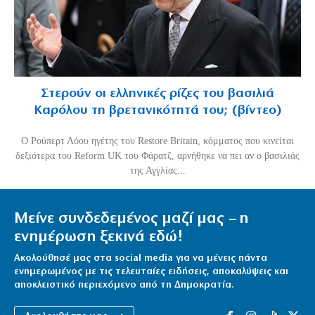
Στερούν οι ελληνικές ρίζες του βασιλιά
Καρόλου τη βρετανικότητά του; (βίντεο)
O Ρούπερτ Λόου ηγέτης του Restore Britain, κόμματος που κινείται
δεξιότερα του Reform UK του Φάρατζ, αρνήθηκε να πει αν ο βασιλιάς
της Αγγλίας...
Μείνε συνδεδεμένος μαζί μας – η
ενημέρωση ξεκινά εδώ!
Ακολούθησέ μας στα social media για να μένεις πάντα
ενημερωμένος με τις τελευταίες ειδήσεις, αποκαλύψεις και
αποκλειστικό περιεχόμενο από τη Δημοκρατία.