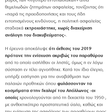
βάρος των «λιγότερο εντυπωσιακών» αλλά
θεμελιωδών ζητημάτων ασφαλείας, τονίζοντας ότι
«παρά τις προειδοποιήσεις και τους ήδη
εντοπισμένους κινδύνους, η πολιτική ασφαλείας
σταδιακά
εκτροχιάστηκε, χωρίς διαχείριση
ανάλογη του διακυβεύματος
».
Η έρευνα αποκάλυψε
ότι έκθεσις του 2019
πρότεινε την ενίσχυση ακριβώς του παραθύρου
από το οποίο εισήλθαν οι ληστές, όμως η εν λόγω
σύσταση εν τέλει αγνοήθηκε. Κατά τον ίδιο έλεγχο,
υπήρξε εισήγηση για την αναβάθμιση των
παλαιών προθηκών όπου
φυλάσσονταν τα
κοσμήματα στην Γκαλερί του Απόλλωνος -οι
οποίες
χρονολογούνται από τη δεκαετία του 1950-,
με ανθεκτικότερο προστατευτικό ύαλο, καθώς και
την ενίσχυση της ασφάλειας των παραθύρων προς