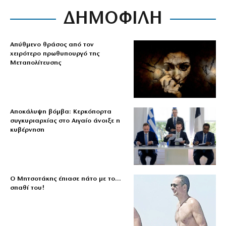
ΔΗΜΟΦΙΛΗ
Απύθμενο θράσος από τον
χειρότερο πρωθυπουργό της
Μεταπολίτευσης
Αποκάλυψη βόμβα: Κερκόπορτα
συγκυριαρχίας στο Αιγαίο άνοιξε η
κυβέρνηση
Ο Μητσοτάκης έπιασε πάτο με το…
σπαθί του!