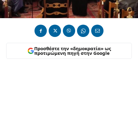
Προσθέστε την «δημοκρατία» ως
προτιμώμενη πηγή στην Google