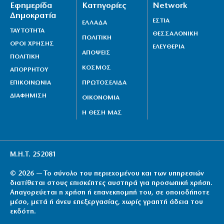
Εφημερίδα
Κατηγορίες
Network
Δημοκρατία
ΕΣΤΙΑ
ΕΛΛΑΔΑ
ΤΑΥΤΟΤΗΤΑ
ΘΕΣΣΑΛΟΝΙΚΗ
ΠΟΛΙΤΙΚΗ
ΟΡΟΙ ΧΡΗΣΗΣ
ΕΛΕΥΘΕΡΙΑ
ΑΠΟΨΕΙΣ
ΠΟΛΙΤΙΚΗ
ΚΟΣΜΟΣ
ΑΠΟΡΡΗΤΟΥ
ΕΠΙΚΟΙΝΩΝΙΑ
ΠΡΩΤΟΣΕΛΙΔΑ
ΔΙΑΦΗΜΙΣΗ
ΟΙΚΟΝΟΜΙΑ
Η ΘΕΣΗ ΜΑΣ
Μ.Η.Τ. 252081
© 2026 — Το σύνολο του περιεχομένου και των υπηρεσιών
διατίθεται στους επισκέπτες αυστηρά για προσωπική χρήση.
Απαγορεύεται η χρήση ή επανεκπομπή του, σε οποιοδήποτε
μέσο, μετά ή άνευ επεξεργασίας, χωρίς γραπτή άδεια του
εκδότη.