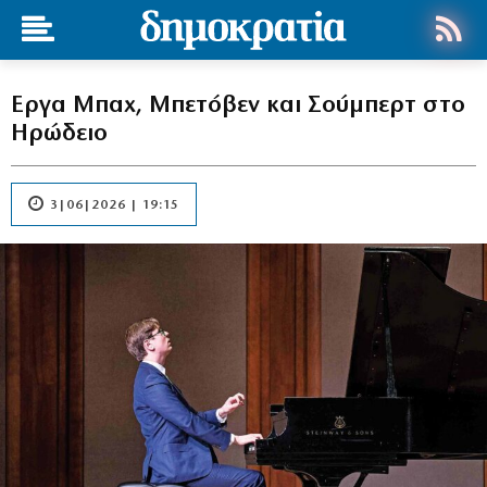
Εργα Μπαχ, Μπετόβεν και Σούμπερτ στο
Ηρώδειο
3|06|2026 | 19:15