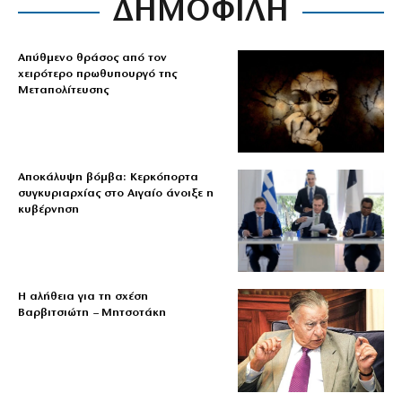
ΔΗΜΟΦΙΛΗ
Απύθμενο θράσος από τον
χειρότερο πρωθυπουργό της
Μεταπολίτευσης
Αποκάλυψη βόμβα: Κερκόπορτα
συγκυριαρχίας στο Αιγαίο άνοιξε η
κυβέρνηση
Η αλήθεια για τη σχέση
Βαρβιτσιώτη – Μητσοτάκη