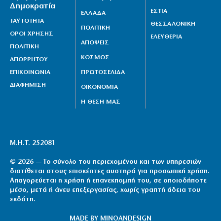
Δημοκρατία
ΕΣΤΙΑ
ΕΛΛΑΔΑ
ΤΑΥΤΟΤΗΤΑ
ΘΕΣΣΑΛΟΝΙΚΗ
ΠΟΛΙΤΙΚΗ
ΟΡΟΙ ΧΡΗΣΗΣ
ΕΛΕΥΘΕΡΙΑ
ΑΠΟΨΕΙΣ
ΠΟΛΙΤΙΚΗ
ΚΟΣΜΟΣ
ΑΠΟΡΡΗΤΟΥ
ΕΠΙΚΟΙΝΩΝΙΑ
ΠΡΩΤΟΣΕΛΙΔΑ
ΔΙΑΦΗΜΙΣΗ
ΟΙΚΟΝΟΜΙΑ
Η ΘΕΣΗ ΜΑΣ
Μ.Η.Τ. 252081
© 2026 — Το σύνολο του περιεχομένου και των υπηρεσιών
διατίθεται στους επισκέπτες αυστηρά για προσωπική χρήση.
Απαγορεύεται η χρήση ή επανεκπομπή του, σε οποιοδήποτε
μέσο, μετά ή άνευ επεξεργασίας, χωρίς γραπτή άδεια του
εκδότη.
MADE BY
MINOANDESIGN