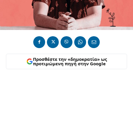
Προσθέστε την «δημοκρατία» ως
προτιμώμενη πηγή στην Google