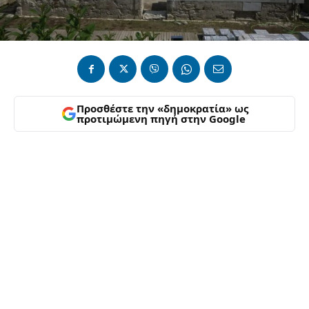
Προσθέστε την «δημοκρατία» ως
προτιμώμενη πηγή στην Google