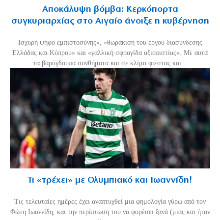
Αποκάλυψη βόμβα: Κερκόπορτα
συγκυριαρχίας στο Αιγαίο άνοιξε η κυβέρνηση
Ισχυρή ψήφο εμπιστοσύνης», «θωράκιση του έργου διασύνδεσης
Ελλάδας και Κύπρου» και «γαλλική σφραγίδα αξιοπιστίας». Με αυτά
τα βαρύγδουπα συνθήματα και σε κλίμα φιέστας και...
Τι «τρέχει» με Ολυμπιακό και Ιωαννίδη!
Τις τελευταίες ημέρες έχει αναπτυχθεί μια φημολογία γύρω από τον
Φώτη Ιωαννίδη, και την περίπτωση του να φορέσει ξανά (μιας και ήταν