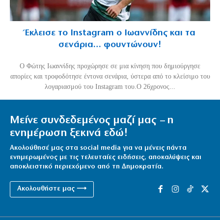
Έκλεισε το Instagram ο Ιωαννίδης και τα
σενάρια… φουντώνουν!
Ο Φώτης Ιωαννίδης προχώρησε σε μια κίνηση που δημιούργησε
απορίες και τροφοδότησε έντονα σενάρια, ύστερα από το κλείσιμο του
λογαριασμού του Instagram του.Ο 26χρονος...
Μείνε συνδεδεμένος μαζί μας – η
ενημέρωση ξεκινά εδώ!
Ακολούθησέ μας στα social media για να μένεις πάντα
ενημερωμένος με τις τελευταίες ειδήσεις, αποκαλύψεις και
αποκλειστικό περιεχόμενο από τη Δημοκρατία.
Ακολουθήστε μας ⟶