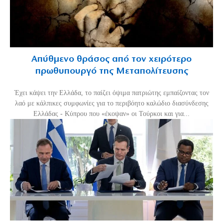
Απύθμενο θράσος από τον χειρότερο
πρωθυπουργό της Μεταπολίτευσης
Έχει κάψει την Ελλάδα, το παίζει όψιμα πατριώτης εμπαίζοντας τον
λαό με κάλπικες συμφωνίες για το περιβόητο καλώδιο διασύνδεσης
Ελλάδας - Κύπρου που «έκοψαν» οι Τούρκοι και για...