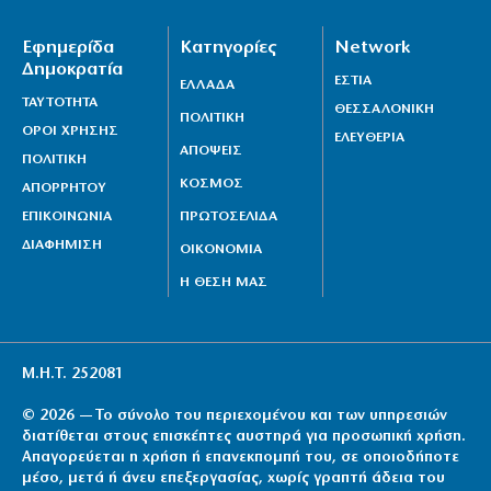
Εφημερίδα
Κατηγορίες
Network
Δημοκρατία
ΕΣΤΙΑ
ΕΛΛΑΔΑ
ΤΑΥΤΟΤΗΤΑ
ΘΕΣΣΑΛΟΝΙΚΗ
ΠΟΛΙΤΙΚΗ
ΟΡΟΙ ΧΡΗΣΗΣ
ΕΛΕΥΘΕΡΙΑ
ΑΠΟΨΕΙΣ
ΠΟΛΙΤΙΚΗ
ΚΟΣΜΟΣ
ΑΠΟΡΡΗΤΟΥ
ΕΠΙΚΟΙΝΩΝΙΑ
ΠΡΩΤΟΣΕΛΙΔΑ
ΔΙΑΦΗΜΙΣΗ
ΟΙΚΟΝΟΜΙΑ
Η ΘΕΣΗ ΜΑΣ
Μ.Η.Τ. 252081
© 2026 — Το σύνολο του περιεχομένου και των υπηρεσιών
διατίθεται στους επισκέπτες αυστηρά για προσωπική χρήση.
Απαγορεύεται η χρήση ή επανεκπομπή του, σε οποιοδήποτε
μέσο, μετά ή άνευ επεξεργασίας, χωρίς γραπτή άδεια του