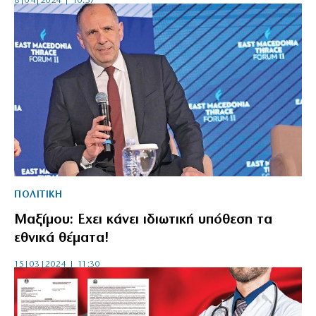
8|04|2024 | 10:57
ΠΟΛΙΤΙΚΗ
Μαξίμου: Εχει κάνει ιδιωτική υπόθεση τα
εθνικά θέματα!
15|03|2024 | 11:30