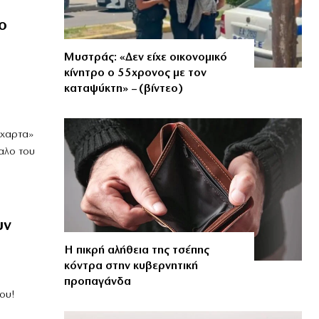
ο
Μυστράς: «Δεν είχε οικονομικό
κίνητρο ο 55χρονος με τον
καταψύκτη» – (βίντεο)
όχαρτα»
αλο του
υν
Η πικρή αλήθεια της τσέπης
κόντρα στην κυβερνητική
προπαγάνδα
ου!