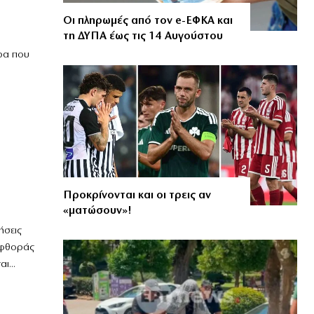
Οι πληρωμές από τον e-ΕΦΚΑ και
τη ΔΥΠΑ έως τις 14 Αυγούστου
ρα που
Προκρίνονται και οι τρεις αν
«ματώσουν»!
ήσεις
αφθοράς
ι...