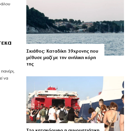
δάλου
τεκα
Σκιάθος: Καταδίκη 39χρονης που
μέθυσε μαζί με την ανήλικη κόρη
της
 πανέρι,
εί να
Στο κατακόρυφο η αυγουστιάτικη