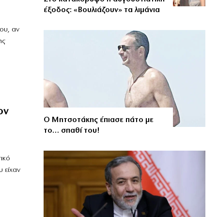
έξοδος: «Βουλιάζουν» τα λιμάνια
ου, αν
ης
ον
Ο Μητσοτάκης έπιασε πάτο με
το… σπαθί του!
ικό
υ είχαν