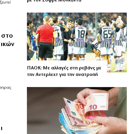
με τον Ζοφρέ Μονκαντά
ξευτεί
 στο
ικών
ΠΑΟΚ: Με αλλαγές στη ρεβάνς με
την Αντερλεχτ για την ανατροπή
τσηρας
ι