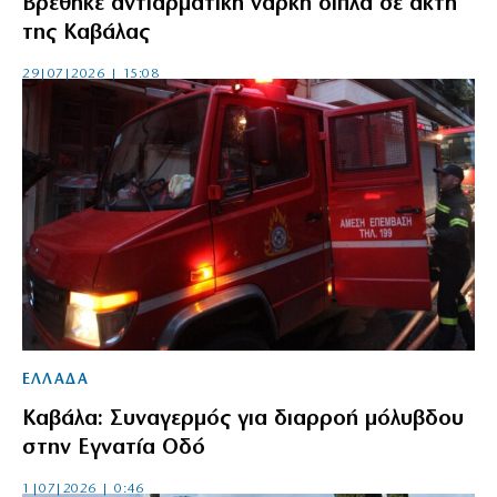
Βρέθηκε αντιαρματική νάρκη δίπλα σε ακτή
της Καβάλας
29|07|2026 | 15:08
ΕΛΛΑΔΑ
Καβάλα: Συναγερμός για διαρροή μόλυβδου
στην Εγνατία Οδό
1|07|2026 | 0:46