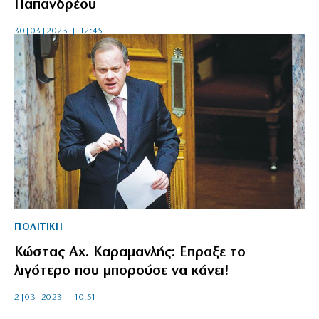
Παπανδρέου
30|03|2023 | 12:45
ΠΟΛΙΤΙΚΗ
Κώστας Αχ. Καραμανλής: Επραξε το
λιγότερο που μπορούσε να κάνει!
2|03|2023 | 10:51