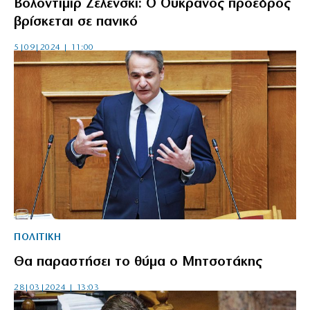
Βολοντιμιρ Ζελενσκι: Ο Ουκρανός πρόεδρος
βρίσκεται σε πανικό
5|09|2024 | 11:00
ΠΟΛΙΤΙΚΗ
Θα παραστήσει το θύμα ο Μητσοτάκης
28|03|2024 | 13:03