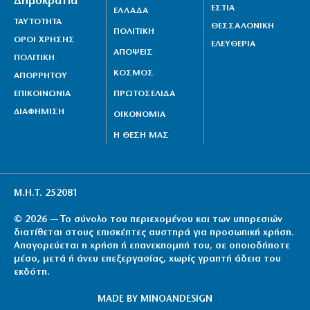
Δημοκρατία
ΕΣΤΙΑ
ΕΛΛΑΔΑ
ΤΑΥΤΟΤΗΤΑ
ΘΕΣΣΑΛΟΝΙΚΗ
ΠΟΛΙΤΙΚΗ
ΟΡΟΙ ΧΡΗΣΗΣ
ΕΛΕΥΘΕΡΙΑ
ΑΠΟΨΕΙΣ
ΠΟΛΙΤΙΚΗ
ΚΟΣΜΟΣ
ΑΠΟΡΡΗΤΟΥ
ΕΠΙΚΟΙΝΩΝΙΑ
ΠΡΩΤΟΣΕΛΙΔΑ
ΔΙΑΦΗΜΙΣΗ
ΟΙΚΟΝΟΜΙΑ
Η ΘΕΣΗ ΜΑΣ
Μ.Η.Τ. 252081
© 2026 — Το σύνολο του περιεχομένου και των υπηρεσιών
διατίθεται στους επισκέπτες αυστηρά για προσωπική χρήση.
Απαγορεύεται η χρήση ή επανεκπομπή του, σε οποιοδήποτε
μέσο, μετά ή άνευ επεξεργασίας, χωρίς γραπτή άδεια του
εκδότη.
MADE BY
MINOANDESIGN