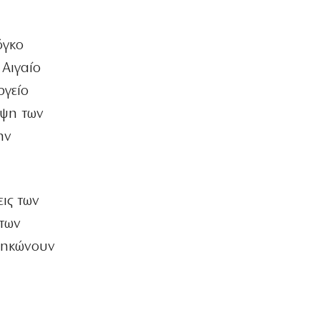
7|08|2026 | 21:50
ΟΙΚΟΝΟΜΙΑ
όγκο
«Χαστούκι» ΟΟΣΑ στην κυβέρνηση:
 Αιγαίο
Τελευταία η Ελλάδα στο εισόδημα
7|08|2026 | 21:40
ργείο
λψη των
ΕΛΛΑΔΑ
Πάνω από 1.500 έλεγχοι σε 300
ην
παραλίες – Χαλκιδική: Ρεκόρ
αυθαιρεσιών!
7|08|2026 | 21:40
ις των
ΠΑΡΑΠΟΛΙΤΙΚΑ
Μεταναστευτικό, φωτιές και
 των
κυβερνητική διαχείριση
 σηκώνουν
7|08|2026 | 21:30
ΕΛΛΑΔΑ
Χανιά: Αναστέλλονται τα τακτικά
ραντεβού αγγειοχειρουργού λόγω