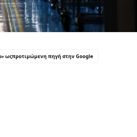
α» ως
προτιμώμενη πηγή στην Google