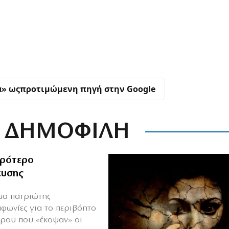
α» ως
προτιμώμενη πηγή στην Google
ΔΗΜΟΦΙΛΗ
ιρότερο
ευσης
ιμα πατριώτης
μφωνίες για το περιβόητο
πρου που «έκοψαν» οι