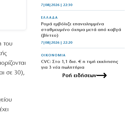
7|08|2026 | 22:30
ΕΛΛΑΔΑ
Ρομά εμβόλιζε επανειλημμένα
σταθμευμένο όχημα μετά από καβγά
(βίντεο)
η του
7|08|2026 | 22:20
κής
ΟΙΚΟΝΟΜΙΑ
CVC: Στο 1,1 δισ. € η τιμή εκκίνησης
ιορίζονται
για 3 νέα πωλητήρια
αι σε 30),
7|08|2026 | 22:15
Ροή ειδήσεων
ΑΘΛΗΤΙΚΑ
Ολυμπιακός: Έγινε «ερυθρολεύκος» ο
γείου
γιος του Ζιοβάνι
7|08|2026 | 22:10
έχει
ΕΛΛΑΔΑ
Μαρούσι: Συνελήφθη 35χρονος με
ναρκωτικά σε προαύλιο σχολείου