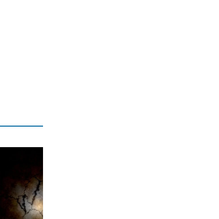
ΑΘΛΗΤΙΚΑ
Άρσεναλ: Προκαλεί… αμόκ ο Τζόλης
(βίντεο)
7|08|2026 | 20:50
ΕΛΛΑΔΑ
Ο αρχηγός πρέπει να είναι μόνον ένας
7|08|2026 | 20:40
ΠΑΡΑΠΟΛΙΤΙΚΑ
Θερινά δρομολόγια και καλοκαιρινή
ταλαιπωρία
7|08|2026 | 20:30
ΕΛΛΑΔΑ
Μετρό Θεσσαλονίκης: Στις ράγες τα
δοκιμαστικά δρομολόγια προς
Καλαμαριά
7|08|2026 | 20:20
ΕΛΛΑΔΑ