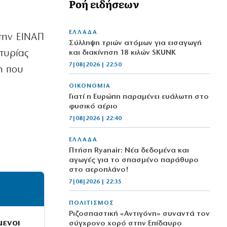
Ροή ειδήσεων
ΕΛΛΑΔΑ
 την ΕΙΝΑΠ
Σύλληψη τριών ατόμων για εισαγωγή
ρτυρίας
και διακίνηση 18 κιλών SKUNK
7|08|2026 | 22:50
ξη που
ΟΙΚΟΝΟΜΙΑ
Γιατί η Ευρώπη παραμένει ευάλωτη στο
φυσικό αέριο
7|08|2026 | 22:40
ΕΛΛΑΔΑ
Πτήση Ryanair: Νέα δεδομένα και
αγωγές για το σπασμένο παράθυρο
στο αεροπλάνο!
7|08|2026 | 22:35
ΠΟΛΙΤΙΣΜΟΣ
Ριζοσπαστική «Αντιγόνη» συναντά τον
μενοι
σύγχρονο χορό στην Επίδαυρο