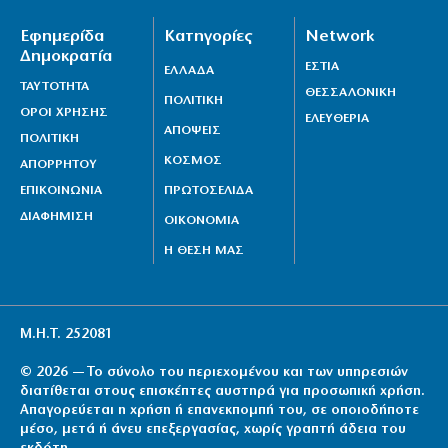
Εφημερίδα
Κατηγορίες
Network
Δημοκρατία
ΕΣΤΙΑ
ΕΛΛΑΔΑ
ΤΑΥΤΟΤΗΤΑ
ΘΕΣΣΑΛΟΝΙΚΗ
ΠΟΛΙΤΙΚΗ
ΟΡΟΙ ΧΡΗΣΗΣ
ΕΛΕΥΘΕΡΙΑ
ΑΠΟΨΕΙΣ
ΠΟΛΙΤΙΚΗ
ΚΟΣΜΟΣ
ΑΠΟΡΡΗΤΟΥ
ΕΠΙΚΟΙΝΩΝΙΑ
ΠΡΩΤΟΣΕΛΙΔΑ
ΔΙΑΦΗΜΙΣΗ
ΟΙΚΟΝΟΜΙΑ
Η ΘΕΣΗ ΜΑΣ
Μ.Η.Τ. 252081
© 2026 — Το σύνολο του περιεχομένου και των υπηρεσιών
διατίθεται στους επισκέπτες αυστηρά για προσωπική χρήση.
Απαγορεύεται η χρήση ή επανεκπομπή του, σε οποιοδήποτε
μέσο, μετά ή άνευ επεξεργασίας, χωρίς γραπτή άδεια του