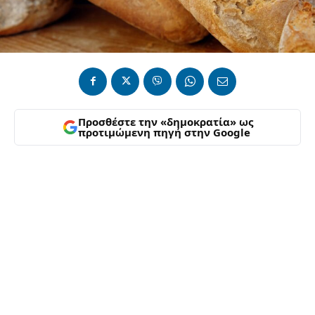
Προσθέστε την «δημοκρατία» ως
προτιμώμενη πηγή στην Google