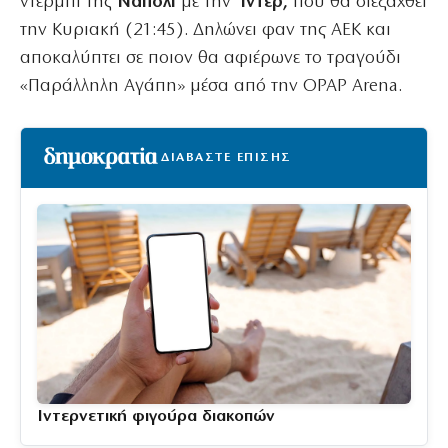
ντέρμπι της
Νάπολι
με την
Ίντερ,
που θα διεξαχθεί
την Κυριακή (21:45). Δηλώνει φαν της ΑΕΚ και
αποκαλύπτει σε ποιον θα αφιέρωνε το τραγούδι
«Παράλληλη Αγάπη» μέσα από την OPAP Arena.
ΔΙΑΒΑΣΤΕ ΕΠΙΣΗΣ
Ιντερνετική φιγούρα διακοπών