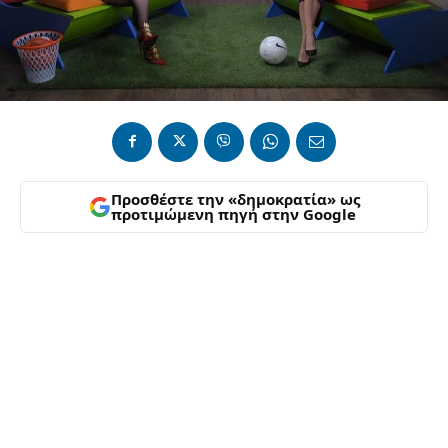
Προσθέστε την «δημοκρατία» ως
προτιμώμενη πηγή στην Google