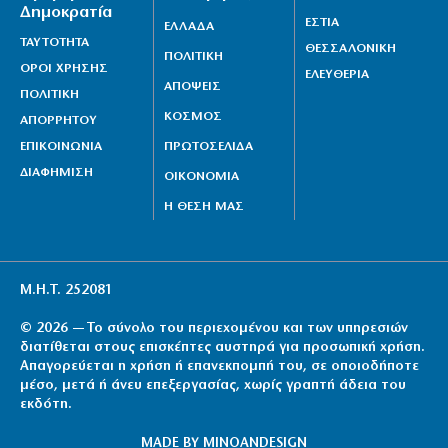
Δημοκρατία
ΕΣΤΙΑ
ΕΛΛΑΔΑ
ΤΑΥΤΟΤΗΤΑ
ΘΕΣΣΑΛΟΝΙΚΗ
ΠΟΛΙΤΙΚΗ
ΟΡΟΙ ΧΡΗΣΗΣ
ΕΛΕΥΘΕΡΙΑ
ΑΠΟΨΕΙΣ
ΠΟΛΙΤΙΚΗ
ΚΟΣΜΟΣ
ΑΠΟΡΡΗΤΟΥ
ΕΠΙΚΟΙΝΩΝΙΑ
ΠΡΩΤΟΣΕΛΙΔΑ
ΔΙΑΦΗΜΙΣΗ
ΟΙΚΟΝΟΜΙΑ
Η ΘΕΣΗ ΜΑΣ
Μ.Η.Τ. 252081
© 2026 — Το σύνολο του περιεχομένου και των υπηρεσιών
διατίθεται στους επισκέπτες αυστηρά για προσωπική χρήση.
Απαγορεύεται η χρήση ή επανεκπομπή του, σε οποιοδήποτε
μέσο, μετά ή άνευ επεξεργασίας, χωρίς γραπτή άδεια του
εκδότη.
MADE BY
MINOANDESIGN