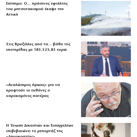
Επίσημο: Ο… πράσινος εφιάλτης
του μητσοτακισμού έκαψε την
Αττική
Στις Βρυξέλλες από τα… βάθη της
επετηρίδας με 183.325,83 ευρώ
«Aναλώσιμος ήρωας» για να
κρυφτούν οι ευθύνες ο
χαροκαμένος πατέρας
Η Ένωση Δικαστών και Εισαγγελέων
επιβεβαιώνει το ρεπορτάζ της
«Δημοκρατίας»