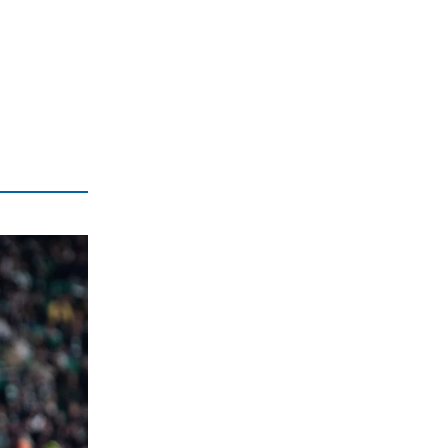
ΟΙΚΟΝΟΜΙΑ
Τελευταῖοι σέ εἰσόδημα στήν Εὐρώπη
6|08|2026 | 20:40
ΑΠΟΨΕΙΣ
«Ο Αμερικανός Φραπές» στη Γερουσία
6|08|2026 | 20:30
ΕΛΛΑΔΑ
Συνολικά 118 κατοικίες κρίθηκαν
ακατάλληλες μετά τις πρώτες
αυτοψίες
6|08|2026 | 20:20
ΠΟΛΙΤΙΚΗ
Αντώνης Σαμαράς: Ατσαλώθηκε για
την Ελλάδα, τιμώντας τη μνήμη της
6|08|2026 | 20:20
ΕΛΛΑΔΑ