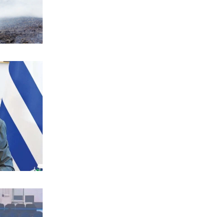
6|08|2026 | 19:40
ΠΑΡΑΠΟΛΙΤΙΚΑ
VAR και ησυχάσαμε…
6|08|2026 | 19:30
ΕΛΛΑΔΑ
Θεσσαλονίκη: «Στέγνωσε» η
λιμνοθάλασσα Καλοχωρίου –
Αποκαρδιωτικές εικόνες
6|08|2026 | 19:20
ΕΛΛΑΔΑ
Πυρκαγιά στην Σκύρο: Ενισχύθηκαν οι
εναέριες δυνάμεις
6|08|2026 | 19:15
ΕΛΛΑΔΑ
Σκιάθος: 39χρονη Βρετανίδα μητέρα
μέθυσε την κόρη της και προκάλεσε
επεισόδια