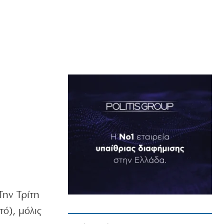
Την Τρίτη
ό), μόλις