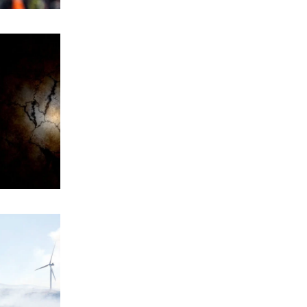
Εξιχνιάστηκε η υπόθεση θανάτου
72χρονου στα Άνω Λιόσια
6|08|2026 | 20:10
ΠΑΡΑΠΟΛΙΤΙΚΑ
Από τα Drones της Πυροσβεστικής
μέχρι τα Δρακουλίνια του Sauvignon
6|08|2026 | 20:00
ΟΙΚΟΝΟΜΙΑ
Από τον τουρισμό τελευταίας στιγμής
σε μια ποιοτική ανάπτυξη
6|08|2026 | 19:50
MEDIA
Διαβάστε αυτή την Παρασκευή στην
DEALnews
6|08|2026 | 19:45
ΑΘΛΗΤΙΚΑ
Στη Μπαρτσελόνα ο γιος του Μέσι