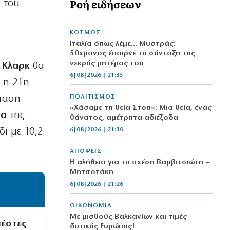
Ροή ειδήσεων
ι του
ΚΟΣΜΟΣ
Ιταλία όπως λέμε… Μυστράς:
50χρονος έπαιρνε τη σύνταξη της
νεκρής μητέρας του
 Κλαρκ
θα
6|08|2026 | 21:35
ν η 21η
κταση
ΠΟΛΙΤΙΣΜΟΣ
«Χάσαμε τη θεία Στοπ»: Μια θεία, ένας
ια
της
θάνατος, αμέτρητα αδιέξοδα
ι με 10,2
6|08|2026 | 21:30
ΑΠΟΨΕΙΣ
Η αλήθεια για τη σχέση Βαρβιτσιώτη –
Μητσοτάκη
6|08|2026 | 21:26
ΟΙΚΟΝΟΜΙΑ
Με μισθούς Βαλκανίων και τιμές
ιέστες
δυτικής Ευρώπης!