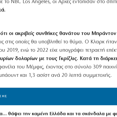
 το NBC Los Angeles, οι Αρχές εντόπισαν στο σπίτ
κά.
ότι οι ακριβείς συνθήκες θανάτου του Μπράντον
εις στις οποίες θα υποβληθεί το θύμα. Ο Κλαρκ ήτα
υ 2019, ενώ το 2022 είχε υπογράψει τετραετή επέ
υρίων δολαρίων με τους Γκρίζλις. Κατά τη διάρκε
ανέλα του Μέμφις, έχοντας στο σύνολο 309 παιχνίδ
μπάουντ και 1,3 ασίστ ανά 20 λεπτά συμμετοχής.
ΙΣΗΣ
 να… θάψει την καμένη Ελλάδα και τα σκάνδαλα με φ