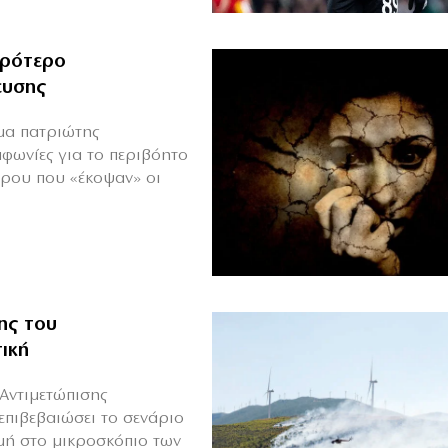
ιρότερο
ευσης
ιμα πατριώτης
μφωνίες για το περιβόητο
πρου που «έκοψαν» οι
ης του
ική
Αντιμετώπισης
επιβεβαιώσει το σενάριο
μή στο μικροσκόπιο των