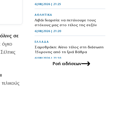
6|08|2026 | 21:25
ΑΘΛΗΤΙΚΑ
Λιβάι Γκαρσία: να πετύχουμε τους
στόχους μας στο τέλος της σεζόν
6|08|2026 | 21:20
όλινς σε
ΕΛΛΑΔΑ
ε όγκο
Σαμοθράκη: Αίσιο τέλος στη διάσωση
Σέλτικς
15χρονης από τη Γριά Βάθρα
6|08|2026 | 21:10
Ροή ειδήσεων
ΗΡΕΜΟΛΟΓΙΟ
Νίκος Τσιφόρος: Ο σαρκαστικός
ι
καθρέφτης της Ελλάδας που έμεινε
 τελικούς
αθάνατος
6|08|2026 | 21:00
ΕΛΛΑΔΑ
Ο «κακός μας ο καιρός»…
6|08|2026 | 20:50