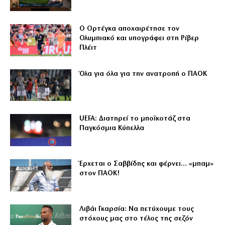
Ο Ορτέγκα αποχαιρέτησε τον
Ολυμπιακό και υπογράφει στη Ρίβερ
Πλέιτ
Όλα για όλα για την ανατροπή ο ΠΑΟΚ
UEFA: Διατηρεί το μποϊκοτάζ στα
Παγκόσμια Κύπελλα
Έρχεται ο Σαββίδης και φέρνει… «μπαμ»
στον ΠΑΟΚ!
Λιβάι Γκαρσία: Να πετύχουμε τους
στόχους μας στο τέλος της σεζόν