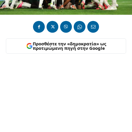
Προσθέστε την «δημοκρατία» ως
προτιμώμενη πηγή στην Google