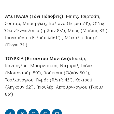
ΑΥΣΤΡΑΛΙΑ (Τόνι Πόποβιτς):
Μπιτς, Τσιρτσάτι,
Σούταρ, Μπουργκές, Ιταλιάνο (Γκέρια 74′), Ο’Νιλ,
Όκον-Ένγκελστερ (Ιρβάιν 83′), Μπος (Μπέχιτς 83′),
Ιρανκούντα (Βελούπιλεϊ61′) , Μέτκαλφ, Τουρέ
(Γένγκι 74′)
ΤΟΥΡΚΙΑ (Βιτσέντσο Μοντέλα):
Τσακίρ,
Καντιόγλου, Μπαρντακτσί, Ντεμιράλ, Τσέλικ
(Μουρντούρ 80′), Γιούκτσεκ (Οζκάν 80΄),
Τσαλχάνογλου, Γιλμάζ (Γιλντίζ 45′), Κοκτσού
(Ακγκουν 62′), Γκιουλέρ, Ακτούργκογλου (Γκιουλ
85′)