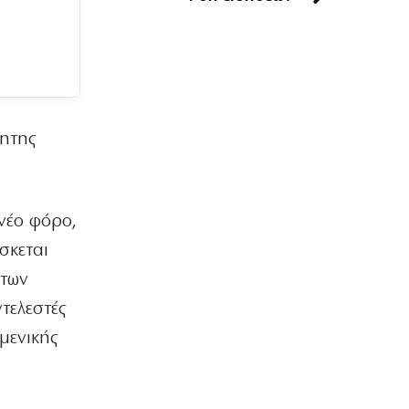
του
8|08|2026 | 12:00
ΠΟΛΙΤΙΚΗ
Τουρκική πρόκληση: Αμφισβητούν την
κυριαρχία των νησιών μας
8|08|2026 | 11:45
νητης
ΑΘΛΗΤΙΚΑ
Ηλιόπουλος σε Μάγερ: «Βλέπω το
βλέμμα της τίγρης στα μάτια σου»
νέο φόρο,
8|08|2026 | 11:30
σκεται
ΠΟΛΙΤΙΚΗ
 των
Ο Μητσοτάκης έπιασε πάτο με το…
σπαθί του!
τελεστές
8|08|2026 | 11:29
μενικής
ΕΛΛΑΔΑ
Χαρδαλιάς: Μπλόκο σε
ανεμογεννήτριες στις καμένες