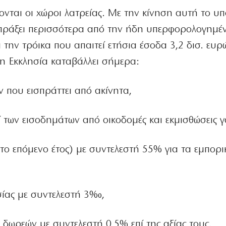
νται οι χώροι λατρείας. Με την κίνηση αυτή το υπ
σπράξει περισσότερα από την ήδη υπερφορολογημέ
ι την τρόικα που απαιτεί ετήσια έσοδα 3,2 δισ. ευρ
ι η Εκκλησία καταβάλλει σήμερα:
 που εισπράττει από ακίνητα,
των εισοδημάτων από οικοδομές και εκμισθώσεις γ
το επόμενο έτος) με συντελεστή 55% για τα εμπορι
υσίας με συντελεστή 3‰,
 δωρεών με συντελεστή 0,5% επί της αξίας τους.