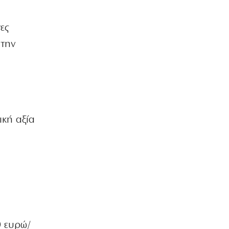
ΚΟΣΜΟΣ
ες
Ιράν: Προσκλητήριο για ισλαμικό
μέτωπο απέναντι στη Δύση
στην
8|08|2026 | 8:45
ΚΟΣΜΟΣ
Χούθι: Νέες απειλές κατά όσων
συνεργάζονται με το Ριάντ
8|08|2026 | 8:24
ική αξία
ΕΛΛΑΔΑ
Επικίνδυνο «κοκτέιλ» ζέστης και
ανέμων – Στο κόκκινο ο κίνδυνος
πυρκαγιών
8|08|2026 | 8:12
ΣΚΙΤΣΑ
Το σκίτσο της «δημοκρατίας»
08/08/2026
0 ευρώ/
8|08|2026 | 8:00