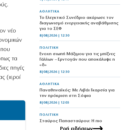
ούς.
ΑΘΛΗΤΙΚΑ
Το Ελεγκτικό Συνέδριο ακύρωσε τον
διαγωνισμό ενεργειακής αναβάθμισης
για το ΣΕΦ
τον νέο
8|08|2026 | 12:30
κονομικών
ΠΟΛΙΤΙΚΗ
 που
Ένοχη σιωπή Μάξιμου για τις μπίζνες
όπως τα
Γάλλων – Ερντογάν που αποκάλυψε η
«δ»
διες πηγές
8|08|2026 | 12:30
ς (ιεροί
ΑΘΛΗΤΙΚΑ
Παναθηναϊκός: Με Λιβάι Γκαρσία για
την πρόκριση στη Σόφια
8|08|2026 | 12:05
ΠΟΛΙΤΙΚΗ
Σταύρος Παπασταύρου: Η πιο
σκανδαλώδης από όλες τις αποστολές
Ροή ειδήσεων