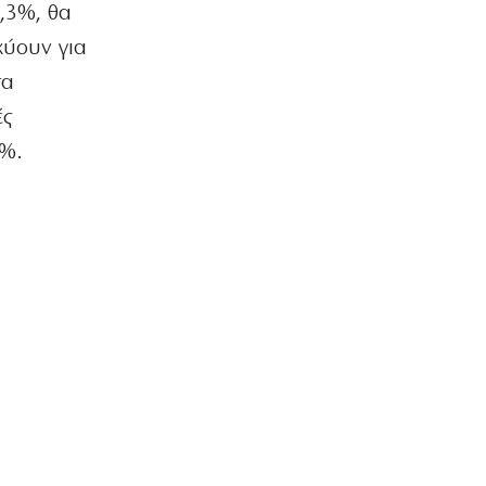
περιοχές
,3%, θα
8|08|2026 | 11:15
χύουν για
ΑΘΛΗΤΙΚΑ
τα
Ο Ολυμπιακός αρχίζει συνεργασία με
ές
τον Ζοφρέ Μονκαντά
8|08|2026 | 11:00
6%.
ΑΘΛΗΤΙΚΑ
ΠΑΟΚ: Με αλλαγές στη ρεβάνς με την
Αντερλεχτ για την ανατροπή
8|08|2026 | 10:30
ΟΙΚΟΝΟΜΙΑ
Οι πληρωμές από τον e-ΕΦΚΑ και τη
ΔΥΠΑ έως τις 14 Αυγούστου
8|08|2026 | 10:16
ΑΘΛΗΤΙΚΑ
Προκρίνονται και οι τρεις αν
«ματώσουν»!