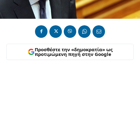
Προσθέστε την «δημοκρατία» ως
προτιμώμενη πηγή στην Google