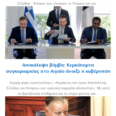
Ελλάδας - Κύπρου που «έκοψαν» οι Τούρκοι και για...
Αποκάλυψη βόμβα: Κερκόπορτα
συγκυριαρχίας στο Αιγαίο άνοιξε η κυβέρνηση
Ισχυρή ψήφο εμπιστοσύνης», «θωράκιση του έργου διασύνδεσης
Ελλάδας και Κύπρου» και «γαλλική σφραγίδα αξιοπιστίας». Με αυτά
τα βαρύγδουπα συνθήματα και σε κλίμα φιέστας και...