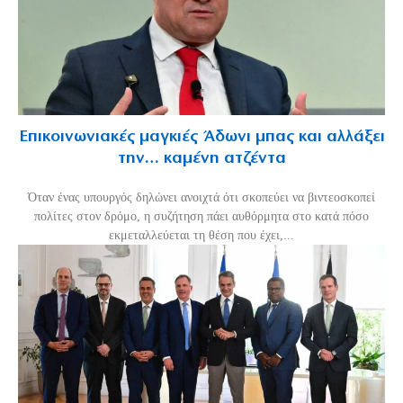
Επικοινωνιακές μαγκιές Άδωνι μπας και αλλάξει
την… καμένη ατζέντα
Όταν ένας υπουργός δηλώνει ανοιχτά ότι σκοπεύει να βιντεοσκοπεί
πολίτες στον δρόμο, η συζήτηση πάει αυθόρμητα στο κατά πόσο
εκμεταλλεύεται τη θέση που έχει,...