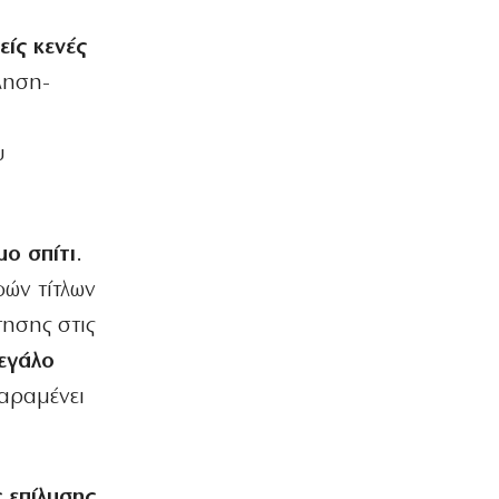
Τραγωδία στα Μάλια: 40χρονη πνίγηκε
μπροστά στα τρία παιδιά της
είς κενές
6|08|2026 | 10:13
ληση-
ΑΘΛΗΤΙΚΑ
Ενισχύεται με τον Μπραγκάνσα ο
Ολυμπιακός
υ
6|08|2026 | 10:00
ΟΡΘΟΔΟΞΙΑ
Υπόδειγμα ανθρωπιάς από
μο σπίτι
.
ελληνορθόδοξους της Ουάσιγκτον
ών τίτλων
6|08|2026 | 9:56
τησης στις
ΕΛΛΑΔΑ
Προφυλακίστηκε ο 44χρονος
μεγάλο
εμπρηστής για τη μεγάλη φωτιά στην
αραμένει
Κεφαλονιά
6|08|2026 | 9:53
ΑΘΛΗΤΙΚΑ
 επίλυσης
ΠΑΟΚ: Ώρα για το πρώτο βήμα