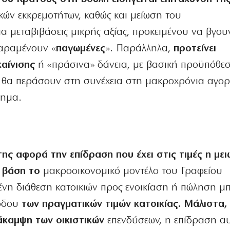
κών εκκρεμοτήτων, καθώς και μείωση του
α μεταβιβάσεις μικρής αξίας, προκειμένου να βγου
παραμένουν «
παγωμένες
». Παράλληλα,
προτείνει
αίνισης
ή «πράσινα» δάνεια, με βασική προϋπόθεσ
ν θα περάσουν στη συνέχεια στη μακροχρόνια αγο
τημα.
ης αφορά την επίδραση που έχει στις τιμές η με
ε βάση το
μακροοικονομικό μοντέλο του Γραφείου
νη διάθεση κατοικιών προς ενοικίαση ή πώληση μπ
όδου
των πραγματικών τιμών κατοικίας. Μάλιστα,
νάκαμψη των οικιστικών
επενδύσεων, η επίδραση α