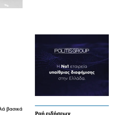
λλά βασικά
Ροή ειδήσεων