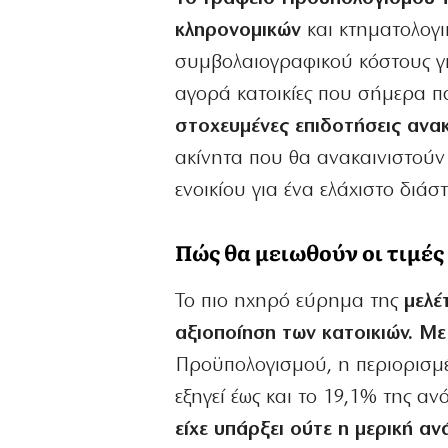
κληρονομικών
και κτηματολογι
συμβολαιογραφικού κόστους γι
αγορά κατοικίες που σήμερα 
στοχευμένες επιδοτήσεις ανακ
ακίνητα που θα ανακαινιστού
ενοικίου για ένα ελάχιστο διάσ
Πώς θα μειωθούν οι τιμές
Το πιο ηχηρό εύρημα της
μελέτ
αξιοποίηση των κατοικιών. Μ
Προϋπολογισμού, η περιορισμέ
εξηγεί έως και το 19,1% της αν
είχε υπάρξει ούτε η μερική α