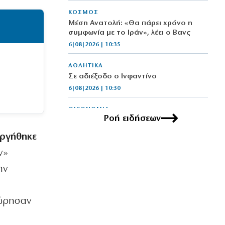
ΚΟΣΜΟΣ
Μέση Ανατολή: «Θα πάρει χρόνο η
συμφωνία με το Ιράν», λέει ο Βανς
6|08|2026 | 10:35
ΑΘΛΗΤΙΚΑ
Σε αδιέξοδο ο Ινφαντίνο
6|08|2026 | 10:30
ΟΙΚΟΝΟΜΙΑ
Ροή ειδήσεων
Η ΑΚΤΟΡ εξαγοράζει το 75% των
εταιριών ΗΛΕΚΤΩΡ και THALIS
υργήθηκε
6|08|2026 | 10:25
ν»
ΟΙΚΟΝΟΜΙΑ
ην
Ζαλίζουν τα νούμερα για τις
απευθείας αναθέσεις (βίντεο)
6|08|2026 | 10:16
ώρησαν
ΕΛΛΑΔΑ