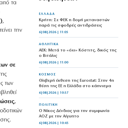
 από τα
ό
ΕΛΛΑΔΑ
Κρήτη: Σε ΦΕΚ η δομή μεταναστών
)
,
παρά τις σφοδρές αντιδράσεις
είνει την
6|08|2026 | 11:05
ΑΘΛΗΤΙΚΑ
ΑΕΚ: Μετά το «όχι» Κόστιτς, δικός της
ο Βιτάλις
6|08|2026 | 11:00
εων σε
της
ΚΟΣΜΟΣ
Θλιβερή έκθεση της Eurostat: Στην 4η
ις των
θέση της ΕΕ η Ελλάδα στο κάπνισμα
ιβληθεί
6|08|2026 | 10:57
ώσεις,
ΠΟΛΙΤΙΚΗ
ιοδοτικών
Ο Νίκος Δένδιας για την συμφωνία
ΑΟΖ με την Αίγυπτο
ησης.
6|08|2026 | 10:45