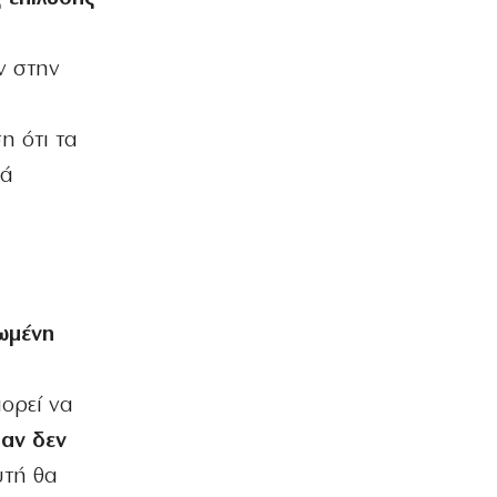
πρόκρισης απέναντι στην Αντερλεχτ
6|08|2026 | 9:30
ν στην
ΚΟΣΜΟΣ
Η τεχνητή νοημοσύνη χακάρει
ανθρώπους… αυτοβούλως!
η ότι τα
6|08|2026 | 9:27
ρά
ΕΛΛΑΔΑ
Μυστράς: Η αδελφή του 55χρονου
«έσπασε» το μυστήριο
6|08|2026 | 9:24
Ο κοριός
ιωμένη
Η αυτοκριτική κάηκε πρώτη
6|08|2026 | 9:07
ορεί να
ΑΘΛΗΤΙΚΑ
 αν δεν
Γιώργος Σηφάκης: Η πρόκριση είναι
ανοιχτή, αλλά η εικόνα του είναι…
υτή θα
θαμπή