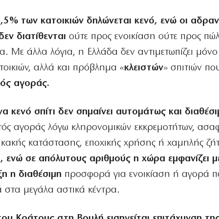
,5% των κατοικιών δηλώνεται κενό, ενώ οι αδραν
δεν διατίθενται
ούτε προς ενοικίαση ούτε προς πώ
. Με άλλα λόγια, η Ελλάδα δεν αντιμετωπίζει μόνο
οικιών, αλλά και πρόβλημα «
κλειστών
» σπιτιών πο
τός αγοράς.
να κενό σπίτι δεν σημαίνει αυτομάτως και διαθέσι
ός αγοράς λόγω κληρονομικών εκκρεμοτήτων, ασαφ
, κακής κατάστασης, εποχικής χρήσης ή χαμηλής ζή
, ενώ σε απόλυτους αριθμούς η χώρα εμφανίζει 
η η διαθέσιμη
προσφορά για ενοικίαση ή αγορά π
ά στα μεγάλα αστικά κέντρα.
ου Κράτους στη Βουλή εισηγείται επιτάχυνση της