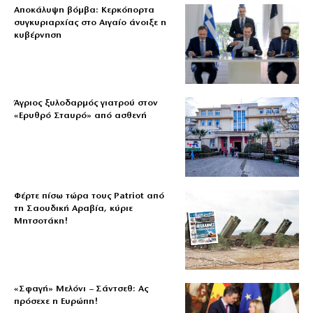
Αποκάλυψη βόμβα: Κερκόπορτα
συγκυριαρχίας στο Αιγαίο άνοιξε η
κυβέρνηση
Άγριος ξυλοδαρμός γιατρού στον
«Ερυθρό Σταυρό» από ασθενή
Φέρτε πίσω τώρα τους Patriot από
τη Σαουδική Αραβία, κύριε
Μητσοτάκη!
«Σφαγή» Μελόνι – Σάντσεθ: Ας
πρόσεχε η Ευρώπη!