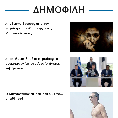
ΔΗΜΟΦΙΛΗ
Απύθμενο θράσος από τον
χειρότερο πρωθυπουργό της
Μεταπολίτευσης
Αποκάλυψη βόμβα: Κερκόπορτα
συγκυριαρχίας στο Αιγαίο άνοιξε η
κυβέρνηση
Ο Μητσοτάκης έπιασε πάτο με το…
σπαθί του!