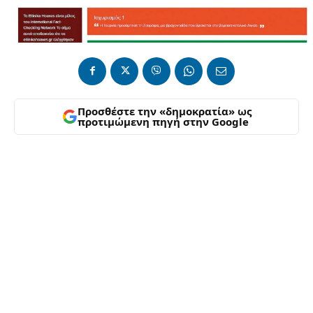
Προσθέστε την «δημοκρατία» ως
προτιμώμενη πηγή στην Google