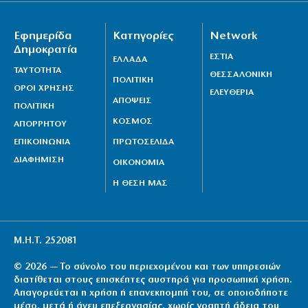
Εφημερίδα
Κατηγορίες
Network
Δημοκρατία
ΕΣΤΙΑ
ΕΛΛΑΔΑ
ΤΑΥΤΟΤΗΤΑ
ΘΕΣΣΑΛΟΝΙΚΗ
ΠΟΛΙΤΙΚΗ
ΟΡΟΙ ΧΡΗΣΗΣ
ΕΛΕΥΘΕΡΙΑ
ΑΠΟΨΕΙΣ
ΠΟΛΙΤΙΚΗ
ΚΟΣΜΟΣ
ΑΠΟΡΡΗΤΟΥ
ΕΠΙΚΟΙΝΩΝΙΑ
ΠΡΩΤΟΣΕΛΙΔΑ
ΔΙΑΦΗΜΙΣΗ
ΟΙΚΟΝΟΜΙΑ
Η ΘΕΣΗ ΜΑΣ
Μ.Η.Τ. 252081
© 2026 — Το σύνολο του περιεχομένου και των υπηρεσιών
διατίθεται στους επισκέπτες αυστηρά για προσωπική χρήση.
Απαγορεύεται η χρήση ή επανεκπομπή του, σε οποιοδήποτε
μέσο, μετά ή άνευ επεξεργασίας, χωρίς γραπτή άδεια του