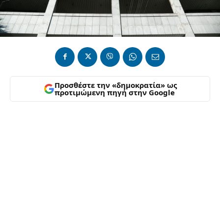
Προσθέστε την «δημοκρατία» ως
προτιμώμενη πηγή στην Google