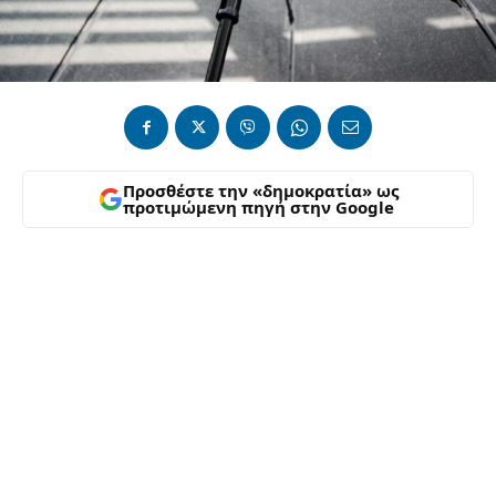
Προσθέστε την «δημοκρατία» ως
προτιμώμενη πηγή στην Google