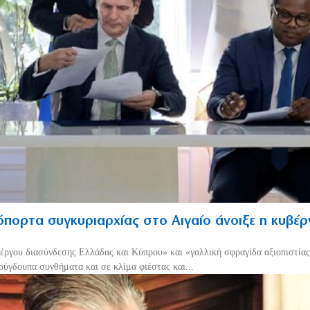
πορτα συγκυριαρχίας στο Αιγαίο άνοιξε η κυβέ
έργου διασύνδεσης Ελλάδας και Κύπρου» και «γαλλική σφραγίδα αξιοπιστίας
ρύγδουπα συνθήματα και σε κλίμα φιέστας και...