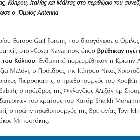
ς, Κύπρου, Ιταλίας και Μάλτας στο περιθώριο του συνεδ
άνωσε ο Όμιλος Antenna
δρίου Europe Gulf Forum, που διοργάνωσε ο Ομιλος
Council, στο «Costa Navarino», όπου
βρέθηκαν ηγέτ
ς του Κόλπου
. Ενδεικτικά παρευρέθηκαν η Κριστίν 
ζια Μελόνι, ο Πρόεδρος της Κύπρου Νίκος Χριστοδ
ιάκος Πιερρακάκης, ο πρωθυπουργός του Κουβέιτ 
abah, ο πρόεδρος της Φινλανδίας Αλεξάντερ Στουμ
ξωτερικών του κράτους του Κατάρ Sheikh Moham
ani, ο πρώην πρωθυπουργός της Βρετανίας Τόνι Μπλ
άκος Μητσοτάκης.