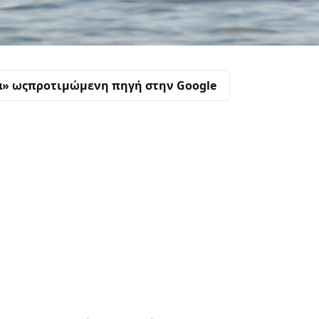
α» ως
προτιμώμενη πηγή στην Google