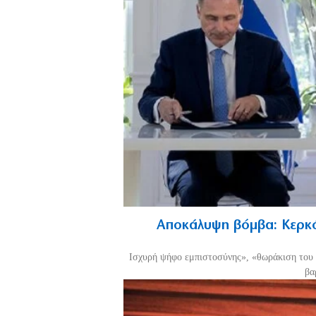
Αποκάλυψη βόμβα: Κερκό
Ισχυρή ψήφο εμπιστοσύνης», «θωράκιση του 
βα