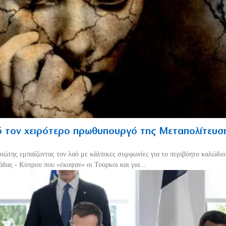
 τον χειρότερο πρωθυπουργό της Μεταπολίτευσ
ριώτης εμπαίζοντας τον λαό με κάλπικες συμφωνίες για το περιβόητο καλώδι
δας - Κύπρου που «έκοψαν» οι Τούρκοι και για...