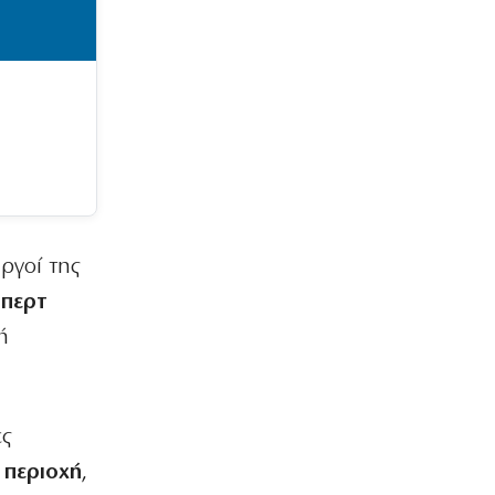
ργοί της
περτ
ή
ες
 περιοχή
,