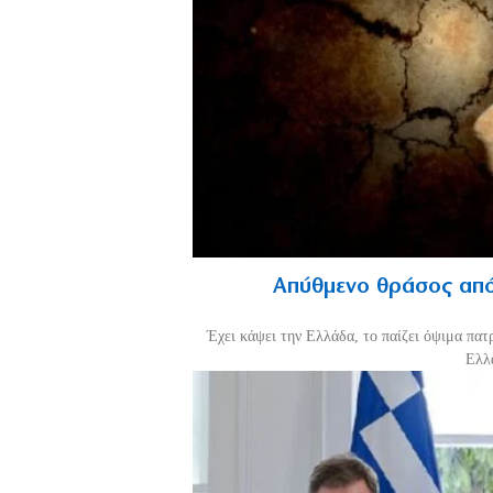
Απύθμενο θράσος από
Έχει κάψει την Ελλάδα, το παίζει όψιμα πατ
Ελλά