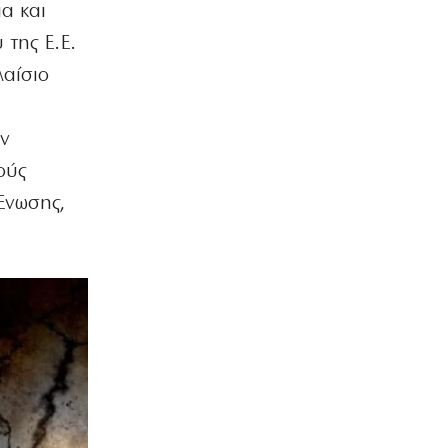
α και
 της Ε.Ε.
λαίσιο
ην
ούς
Ενωσης,