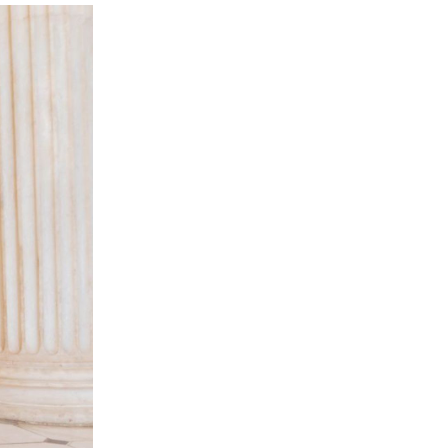
ΑΘΛΗΤΙΚΑ
Παναθηναϊκός: Με Λιβάι Γκαρσία για
την πρόκριση στη Σόφια
8|08|2026 | 12:05
ΕΛΛΑΔΑ
Σταύρος Παπασταύρου: Η πιο
σκανδαλώδης από όλες τις αποστολές
του
8|08|2026 | 12:00
ΠΟΛΙΤΙΚΗ
Τουρκική πρόκληση: Αμφισβητούν την
κυριαρχία των νησιών μας
8|08|2026 | 11:45
ΑΘΛΗΤΙΚΑ
Ηλιόπουλος σε Μάγερ: «Βλέπω το
βλέμμα της τίγρης στα μάτια σου»
8|08|2026 | 11:30