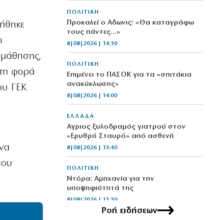
ΠΟΛΙΤΙΚΗ
Προκαλεί ο Αδωνις: «Θα καταγράφω
ιήθηκε
τους πάντες…»
ι
8|08|2026 | 14:30
 μάθησης,
ΠΟΛΙΤΙΚΗ
ώτη φορά
Επιμένει το ΠΑΣΟΚ για τα «σπιτάκια
ανακύκλωσης»
ου ΓΕΚ
8|08|2026 | 14:00
ΕΛΛΑΔΑ
Αγριος ξυλοδραμός γιατρού στον
«Ερυθρό Σταυρό» από ασθενή
 να
8|08|2026 | 13:40
που
ΠΟΛΙΤΙΚΗ
Ντόρα: Αμηχανία για την
υποψηφιότητά της
8|08|2026 | 13:30
Ροή ειδήσεων