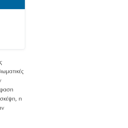
ΠΟΛΙΤΙΚΗ
Φέρτε πίσω τώρα τους Patriot από τη
Σαουδική Αραβία, κύριε Μητσοτάκη!
8|08|2026 | 13:00
ΕΛΛΑΔΑ
Θρίλερ στον Λυκαβηττό: Εντοπίστηκε
νεκρός σε σπηλιά στους Αγίους
Ισιδώρους (φωτο)
8|08|2026 | 12:49
ς
ΑΘΛΗΤΙΚΑ
ιωματικές
Το Ελεγκτικό Συνέδριο ακύρωσε τον
διαγωνισμό ενεργειακής αναβάθμισης
ν
για το ΣΕΦ
μφαση
8|08|2026 | 12:30
 σκέψη, η
ΠΟΛΙΤΙΚΗ
ην
Ένοχη σιωπή Μαξίμου για τις μπίζνες
Γάλλων – Ερντογάν που αποκάλυψε η
«δ»
8|08|2026 | 12:30