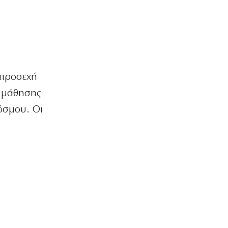
ΟΙΚΟΝΟΜΙΑ
Οι πληρωμές από τον e-ΕΦΚΑ και τη
ΔΥΠΑ έως τις 14 Αυγούστου
8|08|2026 | 10:16
ΑΘΛΗΤΙΚΑ
 προσεχή
Προκρίνονται και οι τρεις αν
«ματώσουν»!
ς μάθησης
8|08|2026 | 10:00
όσμου. Οι
ΕΛΛΑΔΑ
Μυστράς: «Δεν είχε οικονομικό
κίνητρο ο 55χρονος με τον
καταψύκτη» – (βίντεο)
8|08|2026 | 9:57
Η ΘΕΣΗ ΜΑΣ
Η πικρή αλήθεια της τσέπης κόντρα
στην κυβερνητική προπαγάνδα
8|08|2026 | 9:30