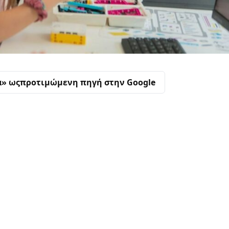
α» ως
προτιμώμενη πηγή στην Google