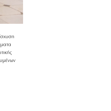
ΠΟΛΙΤΙΚΗ
Ο Μητσοτάκης έπιασε πάτο με το…
σπαθί του!
8|08|2026 | 11:29
ΕΛΛΑΔΑ
ίσχυση
Χαρδαλιάς: Μπλόκο σε
ανεμογεννήτριες στις καμένες
ήματα
περιοχές
τικής
8|08|2026 | 11:15
ευμένων
ΑΘΛΗΤΙΚΑ
Ο Ολυμπιακός αρχίζει συνεργασία με
τον Ζοφρέ Μονκαντά
8|08|2026 | 11:00
ΑΘΛΗΤΙΚΑ
ΠΑΟΚ: Με αλλαγές στη ρεβάνς με την
Αντερλεχτ για την ανατροπή
8|08|2026 | 10:30