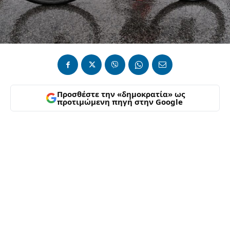
Προσθέστε την «δημοκρατία» ως
προτιμώμενη πηγή στην Google